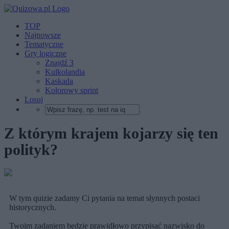
TOP
Najnowsze
Tematyczne
Gry logiczne
Znajdź 3
Kulkolandia
Kaskada
Kolorowy sprint
Losuj
Z którym krajem kojarzy się ten
polityk?
W tym quizie zadamy Ci pytania na temat słynnych postaci
historycznych.
Twoim zadaniem będzie prawidłowo przypisać nazwisko do