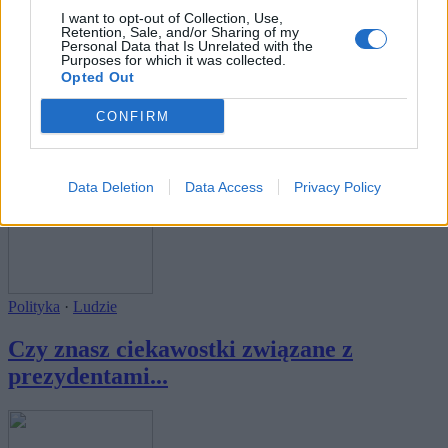
I want to opt-out of Collection, Use,
Retention, Sale, and/or Sharing of my
Personal Data that Is Unrelated with the
Purposes for which it was collected.
Opted Out
Polityka
CONFIRM
Który słynny mąż stanu jest autorem tych
słów...
Data Deletion
Data Access
Privacy Policy
Polityka
·
Ludzie
Czy znasz ciekawostki związane z
prezydentami...