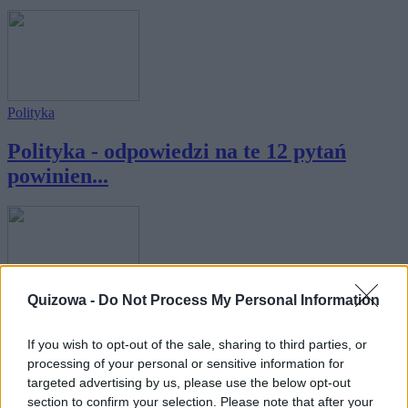
Polityka
Polityka - odpowiedzi na te 12 pytań
powinien...
Quizowa -
Do Not Process My Personal Information
Polityka
Czy rozpoznasz polskiego polityka po
If you wish to opt-out of the sale, sharing to third parties, or
processing of your personal or sensitive information for
oczach?
targeted advertising by us, please use the below opt-out
section to confirm your selection. Please note that after your