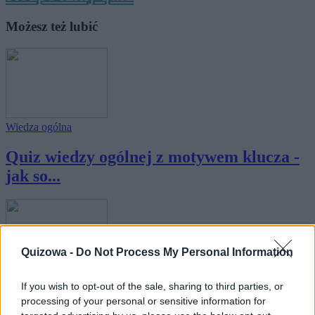
Możesz też lubić
Wiedza ogólna
Quiz wiedzy ogólnej z motywem klucza -
jak so...
Quizowa -
Do Not Process My Personal Information
Wiedza ogólna
If you wish to opt-out of the sale, sharing to third parties, or
processing of your personal or sensitive information for
Quiz wiedzy ogólnej z motywem słońca -