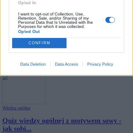
sobi...
Opted In
I want to opt-out of Collection, Use,
Retention, Sale, and/or Sharing of my
Personal Data that Is Unrelated with the
Purposes for which it was collected.
Opted Out
CONFIRM
Wiedza ogólna
Quiz wiedzy ogólnej z motywem panny -
jak sob...
Data Deletion
Data Access
Privacy Policy
Wiedza ogólna
Quiz wiedzy ogólnej z motywem sowy -
jak sobi...