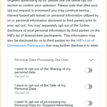
targeted advertising by us, please use the below opt-out
jak so...
section to confirm your selection. Please note that after your
opt-out request is processed you may continue seeing
interest-based ads based on personal information utilized by
us or personal information disclosed to third parties prior to
your opt-out. You may separately opt-out of the further
disclosure of your personal information by third parties on the
IAB’s list of downstream participants. This information may
Wiedza ogólna
also be disclosed by us to third parties on the
IAB’s List of
Downstream Participants
that may further disclose it to other
Kwiecisty quiz wiedzy ogólnej - jak sobie
third parties.
por...
Personal Data Processing Opt Outs
I want to opt-out of the Sharing of my
personal data.
Opted In
I want to opt-out of the Sale of my
Personal Data.
Wiedza ogólna
Opted In
Quiz wiedzy ogólnej z motywem orła - jak
I want to opt-out of processing my
Personal Data for Targeted Advertising.