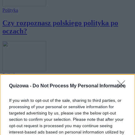
Polityka
Czy rozpoznasz polskiego polityka po
oczach?
Polityka
Quizowa -
Do Not Process My Personal Information
Czy rozpoznasz polityka po jednym
słowie?
If you wish to opt-out of the sale, sharing to third parties, or
processing of your personal or sensitive information for
targeted advertising by us, please use the below opt-out
section to confirm your selection. Please note that after your
opt-out request is processed you may continue seeing
interest-based ads based on personal information utilized by