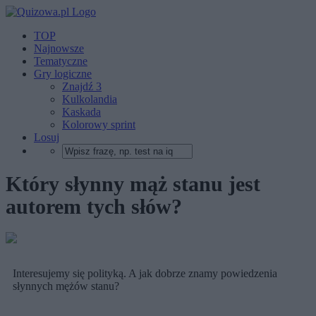
TOP
Najnowsze
Tematyczne
Gry logiczne
Znajdź 3
Kulkolandia
Kaskada
Kolorowy sprint
Losuj
Który słynny mąż stanu jest
autorem tych słów?
Interesujemy się polityką. A jak dobrze znamy powiedzenia
słynnych mężów stanu?