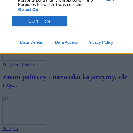
Polityka
Personal Data that Is Unrelated with the
Purposes for which it was collected.
Opted Out
Czy uzupełnisz brakujące imiona
polityków PRL...
CONFIRM
Data Deletion
Data Access
Privacy Policy
Polityka
·
Ludzie
Znani politycy - nazwiska kojarzymy, ale
czy...
Polityka