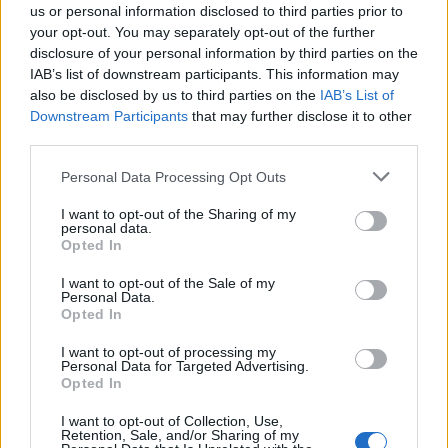
us or personal information disclosed to third parties prior to
Polityka
·
Ludzie
your opt-out. You may separately opt-out of the further
disclosure of your personal information by third parties on the
Co wiemy na temat przywódców
IAB’s list of downstream participants. This information may
politycznych róż...
also be disclosed by us to third parties on the
IAB’s List of
Downstream Participants
that may further disclose it to other
third parties.
Personal Data Processing Opt Outs
I want to opt-out of the Sharing of my
personal data.
Polityka
·
Ludzie
Opted In
Czy znasz ciekawostki związane z
I want to opt-out of the Sale of my
prezydentami...
Personal Data.
Opted In
I want to opt-out of processing my
Personal Data for Targeted Advertising.
Opted In
I want to opt-out of Collection, Use,
Retention, Sale, and/or Sharing of my