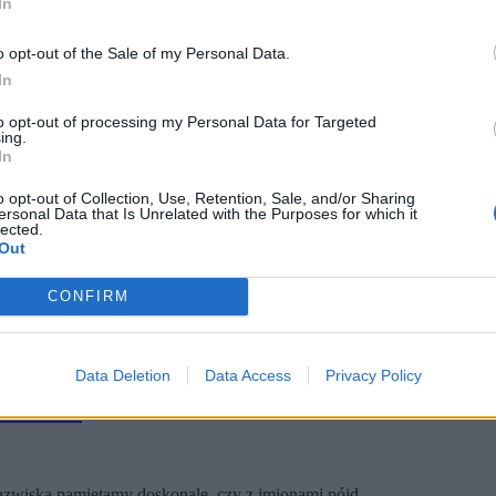
In
o opt-out of the Sale of my Personal Data.
In
znych. Twoim zadaniem będzie prawidłowo przypi...
to opt-out of processing my Personal Data for Targeted
ing.
In
o opt-out of Collection, Use, Retention, Sale, and/or Sharing
ersonal Data that Is Unrelated with the Purposes for which it
lected.
Out
CONFIRM
Data Deletion
Data Access
Privacy Policy
ów PRL?
nazwiska pamiętamy doskonale, czy z imionami pójd...