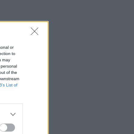
sonal or
ection to
ou may
 personal
out of the
 downstream
B’s List of