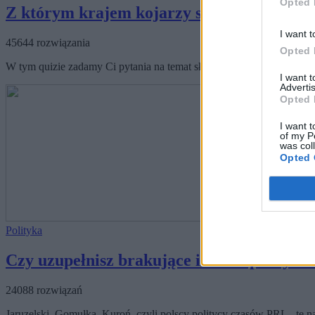
Opted 
Z którym krajem kojarzy się ten polityk?
I want t
45644 rozwiązania
Opted 
W tym quizie zadamy Ci pytania na temat słynnych postaci historyc
I want 
Advertis
Opted 
I want t
of my P
was col
Opted 
Polityka
Czy uzupełnisz brakujące imiona polityk
24088 rozwiązań
Jaruzelski, Gomułka, Kuroń, czyli polscy politycy czasów PRL - te 