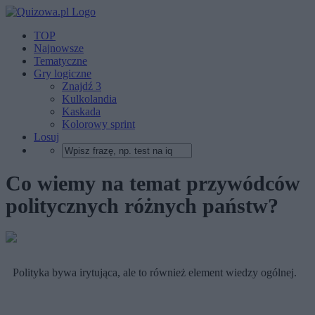
TOP
Najnowsze
Tematyczne
Gry logiczne
Znajdź 3
Kulkolandia
Kaskada
Kolorowy sprint
Losuj
Co wiemy na temat przywódców
politycznych różnych państw?
Polityka bywa irytująca, ale to również element wiedzy ogólnej.