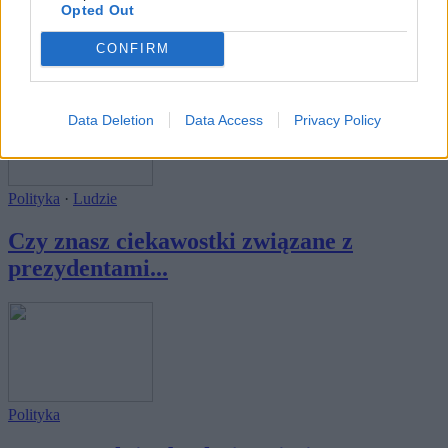
Opted Out
Który słynny mąż stanu jest autorem tych
słów...
CONFIRM
Data Deletion
Data Access
Privacy Policy
Polityka
·
Ludzie
Czy znasz ciekawostki związane z
prezydentami...
Polityka