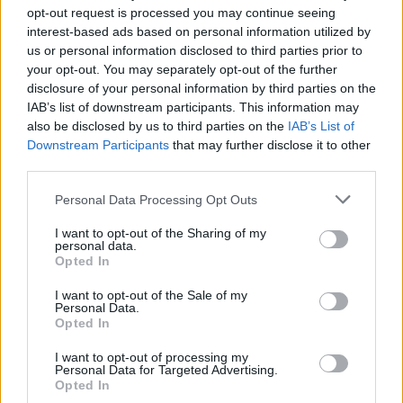
opt-out request is processed you may continue seeing
interest-based ads based on personal information utilized by
us or personal information disclosed to third parties prior to
your opt-out. You may separately opt-out of the further
disclosure of your personal information by third parties on the
Wiedza ogólna
IAB’s list of downstream participants. This information may
also be disclosed by us to third parties on the
IAB’s List of
Quiz wiedzy ogólnej z motywem marzeń -
Downstream Participants
that may further disclose it to other
jak so...
third parties.
Personal Data Processing Opt Outs
I want to opt-out of the Sharing of my
personal data.
Opted In
Wiedza ogólna
I want to opt-out of the Sale of my
Personal Data.
Opted In
Quiz wiedzy ogólnej z motywem żelaza -
jak so...
I want to opt-out of processing my
Personal Data for Targeted Advertising.
Opted In