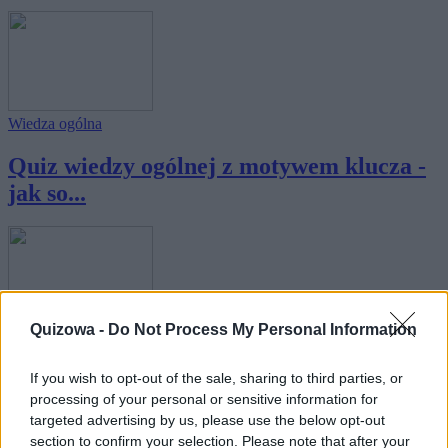
Wiedza ogólna
Quiz wiedzy ogólnej z motywem klucza -
jak so...
Quizowa -
Do Not Process My Personal Information
Wiedza ogólna
Quiz wiedzy ogólnej z motywem słońca -
If you wish to opt-out of the sale, sharing to third parties, or
processing of your personal or sensitive information for
jak so...
targeted advertising by us, please use the below opt-out
section to confirm your selection. Please note that after your