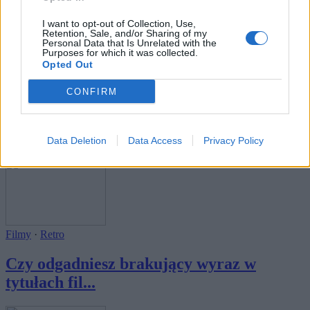
I want to opt-out of Collection, Use,
Retention, Sale, and/or Sharing of my
Personal Data that Is Unrelated with the
Purposes for which it was collected.
Opted Out
Filmy
CONFIRM
Czy odgadniesz brakujący wyraz w
tytułach fil...
Data Deletion
Data Access
Privacy Policy
Filmy
·
Retro
Czy odgadniesz brakujący wyraz w
tytułach fil...