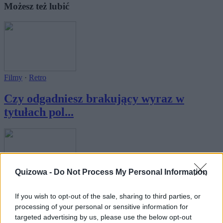
Możesz też lubić
Filmy
·
Retro
Czy odgadniesz brakujący wyraz w
tytułach pol...
Quizowa -
Do Not Process My Personal Information
Filmy
·
Retro
If you wish to opt-out of the sale, sharing to third parties, or
Czy odgadniesz brakujący wyraz w
processing of your personal or sensitive information for
tytułach pol...
targeted advertising by us, please use the below opt-out