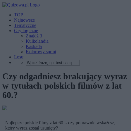
TOP
Najnowsze
Tematyczne
Gry logiczne
Znajdź 3
Kulkolandia
Kaskada
Kolorowy sprint
Losuj
Czy odgadniesz brakujący wyraz
w tytułach polskich filmów z lat
60.?
Najlepsze polskie filmy z lat 60. - czy poprawnie wskażesz,
który wyraz został usunięty?