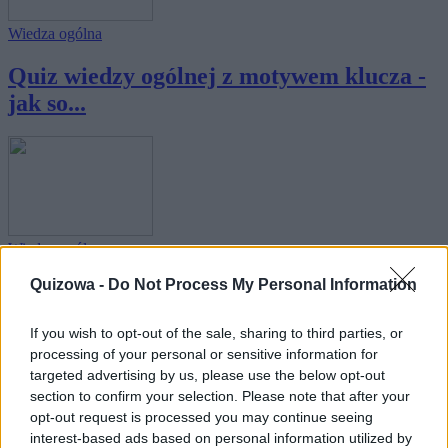
Wiedza ogólna
Quiz wiedzy ogólnej z motywem klucza -
jak so...
Wiedza ogólna
Quizowa -
Do Not Process My Personal Information
Quiz wiedzy ogólnej z motywem mostu -
jak sob...
If you wish to opt-out of the sale, sharing to third parties, or
processing of your personal or sensitive information for
targeted advertising by us, please use the below opt-out
section to confirm your selection. Please note that after your
opt-out request is processed you may continue seeing
interest-based ads based on personal information utilized by