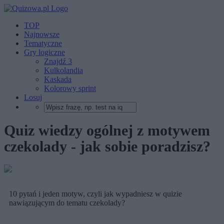
TOP
Najnowsze
Tematyczne
Gry logiczne
Znajdź 3
Kulkolandia
Kaskada
Kolorowy sprint
Losuj
Quiz wiedzy ogólnej z motywem
czekolady - jak sobie poradzisz?
10 pytań i jeden motyw, czyli jak wypadniesz w quizie
nawiązującym do tematu czekolady?