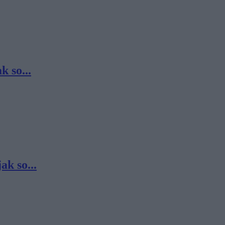
 so...
k so...