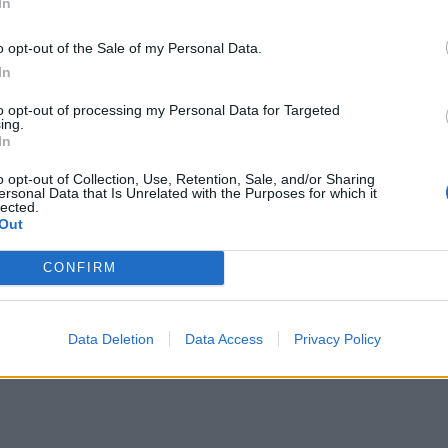
In
o opt-out of the Sale of my Personal Data.
In
to opt-out of processing my Personal Data for Targeted
 jak...
ing.
In
o opt-out of Collection, Use, Retention, Sale, and/or Sharing
ersonal Data that Is Unrelated with the Purposes for which it
lected.
Out
CONFIRM
 sob...
Data Deletion
Data Access
Privacy Policy