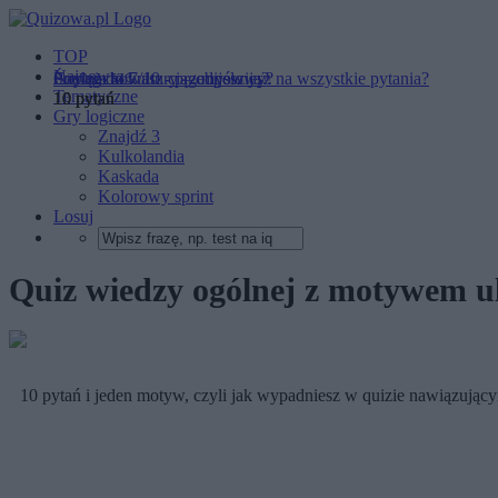
TOP
Najnowsze
Średnia to 7/10 - przebijesz ją?
Pociąg do kultury – odpowiesz na wszystkie pytania?
Czy zachowasz ciąg myślowy?
Tematyczne
10 pytań
10 pytań
10 pytań
Gry logiczne
Znajdź 3
Kulkolandia
Kaskada
Kolorowy sprint
Losuj
Quiz wiedzy ogólnej z motywem uli
10 pytań i jeden motyw, czyli jak wypadniesz w quizie nawiązujący