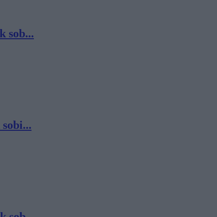
 sob...
sobi...
 sob...