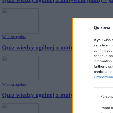
Quizowa 
Wiedza ogólna
If you wish 
sensitive in
Quiz wiedzy ogólnej z motywem pana - jak 
confirm you
continue se
information 
further disc
participants
Downstream 
Wiedza ogólna
Quiz wiedzy ogólnej z motywem wieży - jak
Persona
I want t