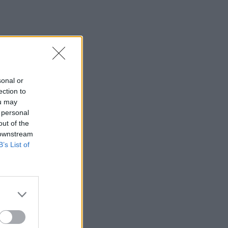
sonal or
ection to
ou may
 personal
out of the
 downstream
B’s List of