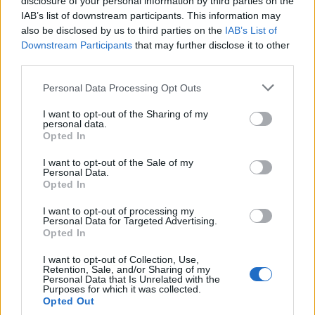
disclosure of your personal information by third parties on the
IAB’s list of downstream participants. This information may
Którym typem osobowości wg Sprangera
also be disclosed by us to third parties on the
IAB’s List of
jesteś?
Downstream Participants
that may further disclose it to other
third parties.
Personal Data Processing Opt Outs
I want to opt-out of the Sharing of my
personal data.
Opted In
Psychotesty
I want to opt-out of the Sale of my
Personal Data.
Czy jesteś asertywny?
Opted In
I want to opt-out of processing my
Personal Data for Targeted Advertising.
Opted In
I want to opt-out of Collection, Use,
Retention, Sale, and/or Sharing of my
Personal Data that Is Unrelated with the
Psychotesty
Purposes for which it was collected.
Opted Out
Każdy ma region Polski, który pasuje do