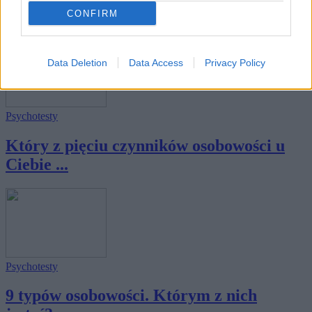
jego ...
CONFIRM
Data Deletion
Data Access
Privacy Policy
Psychotesty
Który z pięciu czynników osobowości u
Ciebie ...
Psychotesty
9 typów osobowości. Którym z nich