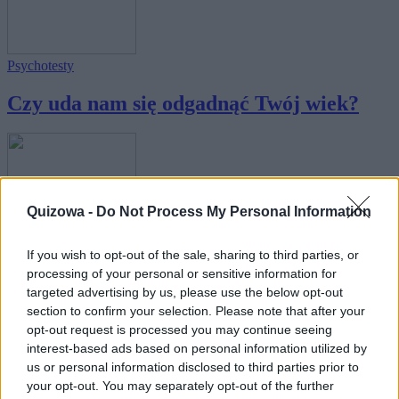
Psychotesty
Czy uda nam się odgadnąć Twój wiek?
Quizowa -
Do Not Process My Personal Information
Wiedza ogólna
If you wish to opt-out of the sale, sharing to third parties, or
Czy zgadniemy Twój wiek po wiedzy
processing of your personal or sensitive information for
ogólnej?
targeted advertising by us, please use the below opt-out
section to confirm your selection. Please note that after your
opt-out request is processed you may continue seeing
interest-based ads based on personal information utilized by
us or personal information disclosed to third parties prior to
your opt-out. You may separately opt-out of the further