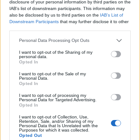
disclosure of your personal information by third parties on the
IAB’s list of downstream participants. This information may
Psychotesty
also be disclosed by us to third parties on the
IAB’s List of
Powiedz nam, czy rozpoznajesz te 16
Downstream Participants
that may further disclose it to other
third parties.
osób, a m...
Personal Data Processing Opt Outs
I want to opt-out of the Sharing of my
personal data.
Opted In
I want to opt-out of the Sale of my
Rozrywka
Personal Data.
Opted In
Czy zgadniemy Twój wiek na podstawie
I want to opt-out of processing my
tego, ja...
Personal Data for Targeted Advertising.
Opted In
I want to opt-out of Collection, Use,
Retention, Sale, and/or Sharing of my
Personal Data that Is Unrelated with the
Purposes for which it was collected.
Opted Out