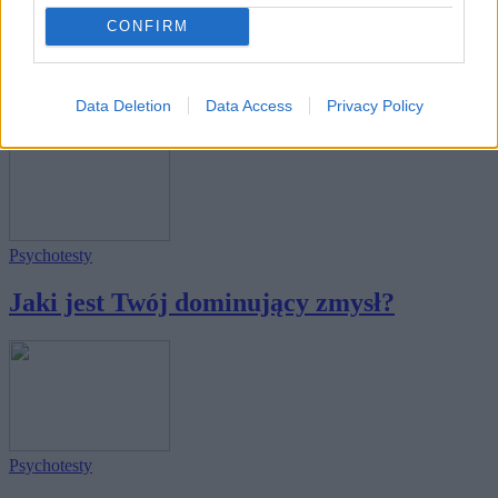
Nauka
CONFIRM
Czy zgadniemy Twój wiek po wiedzy
ogólnej?
Data Deletion
Data Access
Privacy Policy
Psychotesty
Jaki jest Twój dominujący zmysł?
Psychotesty