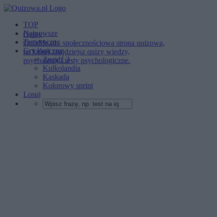
TOP
Najnowsze
Quizy
Tematyczne
QuizMe.pl - społecznościowa strona quizowa,
Gry logiczne
na której znajdziejsz quizy wiedzy,
Znajdź 3
psychotesty i testy psychologiczne.
Kulkolandia
Kaskada
Kolorowy sprint
Losuj