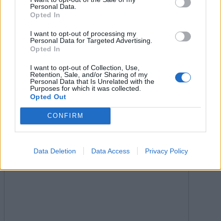
Personal Data.
Opted In
I want to opt-out of processing my
Personal Data for Targeted Advertising.
Opted In
I want to opt-out of Collection, Use,
Retention, Sale, and/or Sharing of my
Kobiece
Personal Data that Is Unrelated with the
Purposes for which it was collected.
Opted Out
Jaki zawód do Ciebie pasuje? (dla kobiet)
CONFIRM
29644 rozwiązania
Wybór zawodu to niełatwa sprawa. Ważne jest, aby odpowiadał on
naszym zainteresowaniom i pasjom. Jeśli zastanawias...
Data Deletion
Data Access
Privacy Policy