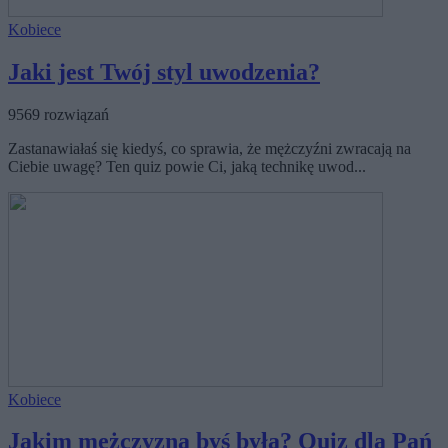
Kobiece
Jaki jest Twój styl uwodzenia?
9569 rozwiązań
Zastanawiałaś się kiedyś, co sprawia, że mężczyźni zwracają na
Ciebie uwagę? Ten quiz powie Ci, jaką technikę uwod...
Kobiece
Jakim mężczyzną byś była? Quiz dla Pań