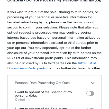
Quizowa -
Do Not Process My Personal Information
okiełznać? Dowiedzmy się, jaki los Cię czeka :)
If you wish to opt-out of the sale, sharing to third parties, or
processing of your personal or sensitive information for
targeted advertising by us, please use the below opt-out
section to confirm your selection. Please note that after your
opt-out request is processed you may continue seeing
interest-based ads based on personal information utilized by
us or personal information disclosed to third parties prior to
your opt-out. You may separately opt-out of the further
disclosure of your personal information by third parties on the
IAB’s list of downstream participants. This information may
Kobiece
also be disclosed by us to third parties on the
IAB’s List of
Downstream Participants
that may further disclose it to other
Jakim typem kobiety jesteś?
third parties.
16587 rozwiązań
Personal Data Processing Opt Outs
Zadamy Ci kilka pytań, dotyczących między innymi reakcji na
I want to opt-out of the Sharing of my
komplementy, stosunku do dzieci czy idealnego prezentu....
personal data.
Opted In
I want to opt-out of the Sale of my