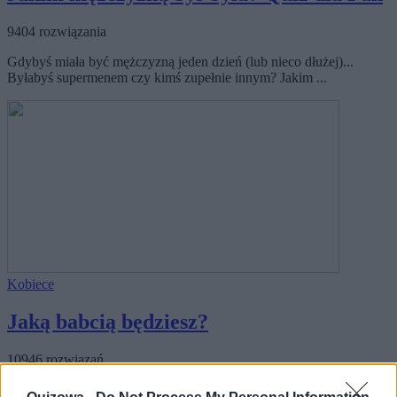
9404 rozwiązania
Gdybyś miała być mężczyzną jeden dzień (lub nieco dłużej)...
Byłabyś supermenem czy kimś zupełnie innym? Jakim ...
Kobiece
Jaką babcią będziesz?
10946 rozwiązań
Zrzędliwa staruszka, a może pełna poweru babcia, którą trudno