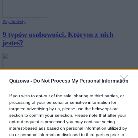
Psychotesty
9 typów osobowości. Którym z nich
jesteś?
Quizowa -
Do Not Process My Personal Information
Psychotesty
If you wish to opt-out of the sale, sharing to third parties, or
Którym typem osobowości wg Sprangera
processing of your personal or sensitive information for
jesteś?
targeted advertising by us, please use the below opt-out
section to confirm your selection. Please note that after your
opt-out request is processed you may continue seeing
interest-based ads based on personal information utilized by
us or personal information disclosed to third parties prior to