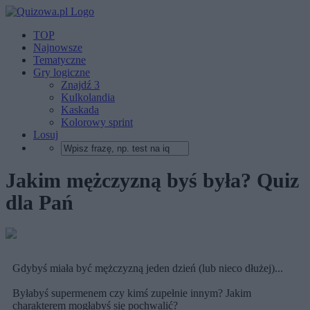
TOP
Najnowsze
Tematyczne
Gry logiczne
Znajdź 3
Kulkolandia
Kaskada
Kolorowy sprint
Losuj
Jakim mężczyzną byś była? Quiz
dla Pań
Gdybyś miała być mężczyzną jeden dzień (lub nieco dłużej)...
Byłabyś supermenem czy kimś zupełnie innym? Jakim
charakterem mogłabyś się pochwalić?