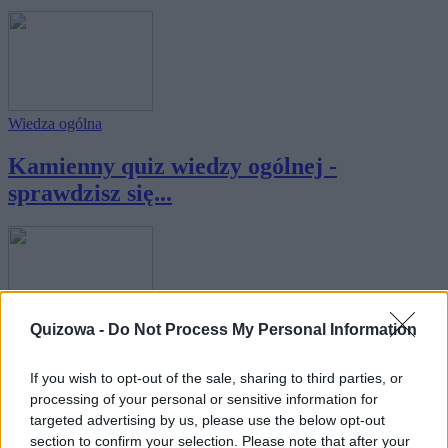
Wiedza ogólna
Kamienny quiz wiedzy ogólnej -
sprawdzisz się...
Quizowa -
Do Not Process My Personal Information
Geografia
Afrykański quiz wiedzy ogólnej -
If you wish to opt-out of the sale, sharing to third parties, or
processing of your personal or sensitive information for
sprawdzisz s...
targeted advertising by us, please use the below opt-out
section to confirm your selection. Please note that after your