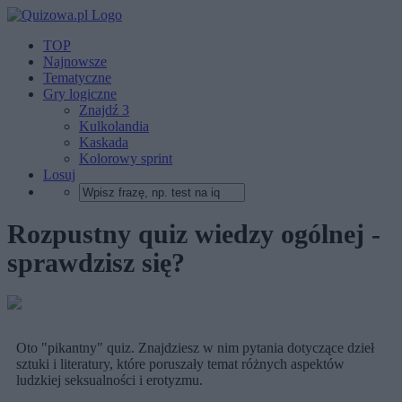
TOP
Najnowsze
Tematyczne
Gry logiczne
Znajdź 3
Kulkolandia
Kaskada
Kolorowy sprint
Losuj
Rozpustny quiz wiedzy ogólnej -
sprawdzisz się?
Oto "pikantny" quiz. Znajdziesz w nim pytania dotyczące dzieł
sztuki i literatury, które poruszały temat różnych aspektów
ludzkiej seksualności i erotyzmu.