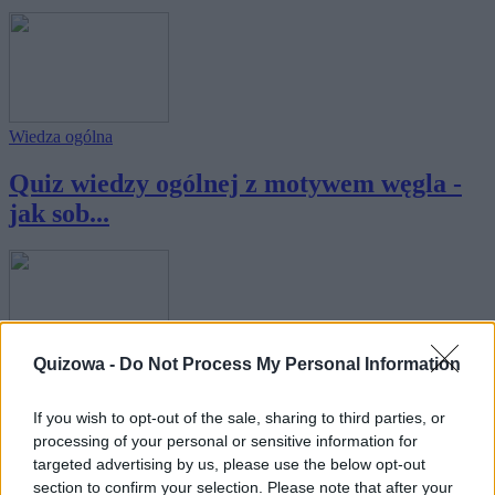
Wiedza ogólna
Quiz wiedzy ogólnej z motywem węgla -
jak sob...
Quizowa -
Do Not Process My Personal Information
Wiedza ogólna
Londyński quiz wiedzy ogólnej -
If you wish to opt-out of the sale, sharing to third parties, or
processing of your personal or sensitive information for
sprawdzisz si...
targeted advertising by us, please use the below opt-out
section to confirm your selection. Please note that after your