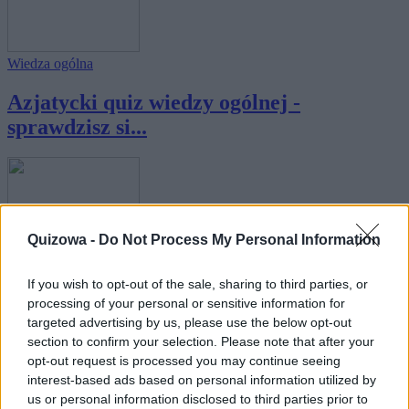
Wiedza ogólna
Azjatycki quiz wiedzy ogólnej -
sprawdzisz si...
Quizowa -
Do Not Process My Personal Information
Wiedza ogólna
If you wish to opt-out of the sale, sharing to third parties, or
Moskiewski quiz wiedzy ogólnej -
processing of your personal or sensitive information for
sprawdzisz s...
targeted advertising by us, please use the below opt-out
section to confirm your selection. Please note that after your
opt-out request is processed you may continue seeing
interest-based ads based on personal information utilized by
us or personal information disclosed to third parties prior to