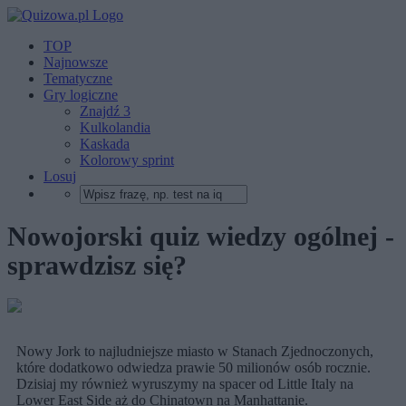
TOP
Najnowsze
Tematyczne
Gry logiczne
Znajdź 3
Kulkolandia
Kaskada
Kolorowy sprint
Losuj
Nowojorski quiz wiedzy ogólnej -
sprawdzisz się?
Nowy Jork to najludniejsze miasto w Stanach Zjednoczonych,
które dodatkowo odwiedza prawie 50 milionów osób rocznie.
Dzisiaj my również wyruszymy na spacer od Little Italy na
Lower East Side aż do Chinatown na Manhattanie.