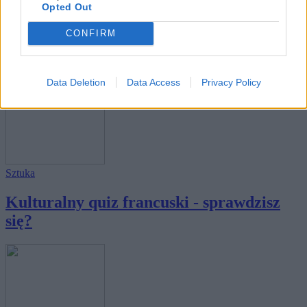
Opted Out
Ogólne
CONFIRM
Państwa i miasta - tylko 10% osób kończy
ten ...
Data Deletion
Data Access
Privacy Policy
Sztuka
Kulturalny quiz francuski - sprawdzisz
się?