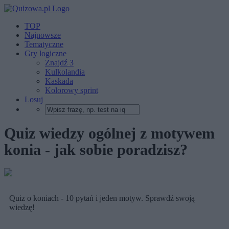
TOP
Najnowsze
Tematyczne
Gry logiczne
Znajdź 3
Kulkolandia
Kaskada
Kolorowy sprint
Losuj
Quiz wiedzy ogólnej z motywem
konia - jak sobie poradzisz?
Quiz o koniach - 10 pytań i jeden motyw. Sprawdź swoją
wiedzę!