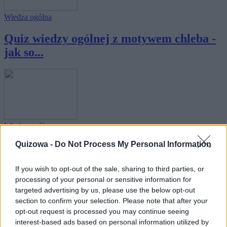
Wiedza ogólna
Quiz wiedzy ogólnej z motywem chleba -
jak so...
Wiedza ogólna
Quizowa -
Do Not Process My Personal Information
Quiz wiedzy ogólnej z motywem klucza -
jak so...
If you wish to opt-out of the sale, sharing to third parties, or
processing of your personal or sensitive information for
targeted advertising by us, please use the below opt-out
section to confirm your selection. Please note that after your
opt-out request is processed you may continue seeing
interest-based ads based on personal information utilized by