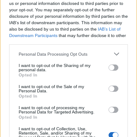
us or personal information disclosed to third parties prior to
Wiedza ogólna
your opt-out. You may separately opt-out of the further
disclosure of your personal information by third parties on the
Quiz wiedzy ogólnej z motywem słońca -
IAB’s list of downstream participants. This information may
jak so...
also be disclosed by us to third parties on the
IAB’s List of
Downstream Participants
that may further disclose it to other
third parties.
Personal Data Processing Opt Outs
I want to opt-out of the Sharing of my
personal data.
Wiedza ogólna
Opted In
Kwiecisty quiz wiedzy ogólnej - jak sobie
I want to opt-out of the Sale of my
por...
Personal Data.
Opted In
I want to opt-out of processing my
Personal Data for Targeted Advertising.
Opted In
I want to opt-out of Collection, Use,
Retention, Sale, and/or Sharing of my