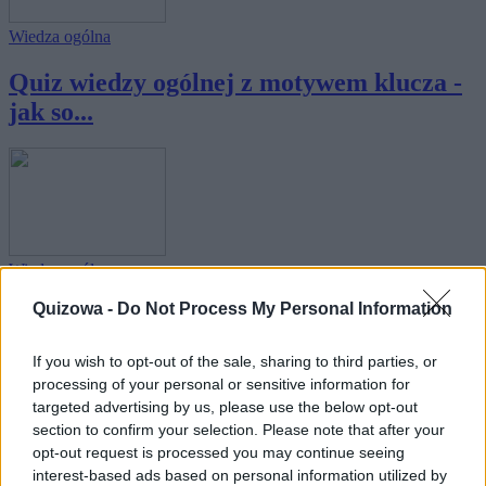
Wiedza ogólna
Quiz wiedzy ogólnej z motywem klucza -
jak so...
Wiedza ogólna
Quizowa -
Do Not Process My Personal Information
Quiz wiedzy ogólnej z motywem sowy -
jak sobi...
If you wish to opt-out of the sale, sharing to third parties, or
processing of your personal or sensitive information for
targeted advertising by us, please use the below opt-out
section to confirm your selection. Please note that after your
opt-out request is processed you may continue seeing
interest-based ads based on personal information utilized by