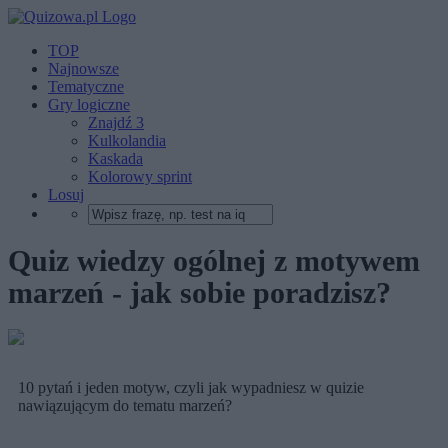
TOP
Najnowsze
Tematyczne
Gry logiczne
Znajdź 3
Kulkolandia
Kaskada
Kolorowy sprint
Losuj
Quiz wiedzy ogólnej z motywem
marzeń - jak sobie poradzisz?
10 pytań i jeden motyw, czyli jak wypadniesz w quizie
nawiązującym do tematu marzeń?