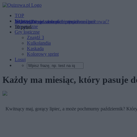
TOP
Najnowsze
Jaki styl zarządzania preferujesz?
Jakie są Twoje zdolności interpersonalne?
W jakiego typu zawodzie powinieneś pracować?
Tematyczne
10 pytań
10 pytań
10 pytań
Gry logiczne
Znajdź 3
Kulkolandia
Kaskada
Kolorowy sprint
Losuj
Każdy ma miesiąc, który pasuje do
Kwitnący maj, gorący lipiec, a może pochmurny październik? Który m