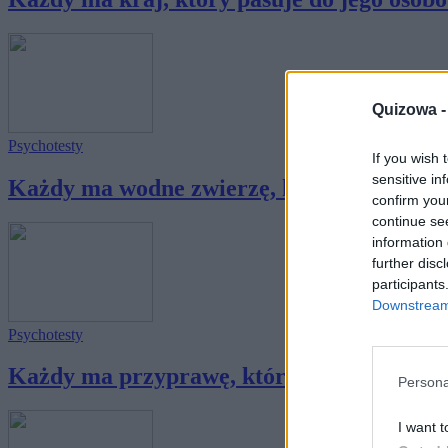
Quizowa 
Psychotesty
If you wish 
sensitive in
Każdy ma wodne zwierzę, które pasuje do j
confirm you
continue se
information 
further disc
participants
Downstream 
Psychotesty
Każdy ma przyprawę, która pasuje do jego 
Persona
I want t