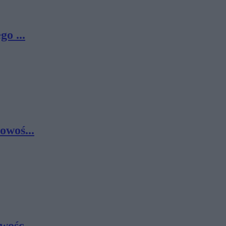
o ...
owoś...
wośc...