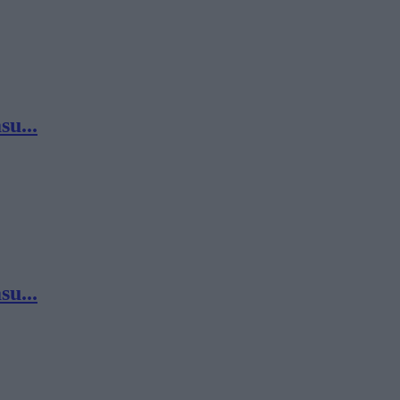
su...
su...