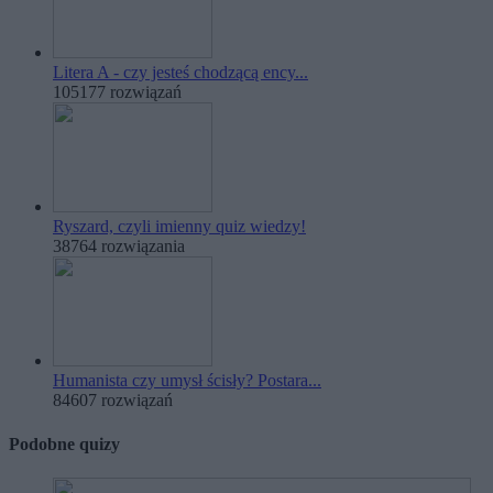
Litera A - czy jesteś chodzącą ency...
105177 rozwiązań
Ryszard, czyli imienny quiz wiedzy!
38764 rozwiązania
Humanista czy umysł ścisły? Postara...
84607 rozwiązań
Podobne quizy