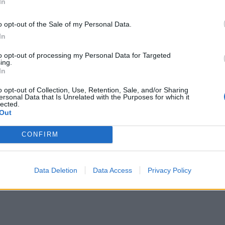
In
o opt-out of the Sale of my Personal Data.
In
to opt-out of processing my Personal Data for Targeted
ry...
ing.
In
o opt-out of Collection, Use, Retention, Sale, and/or Sharing
ersonal Data that Is Unrelated with the Purposes for which it
lected.
Out
CONFIRM
Data Deletion
Data Access
Privacy Policy