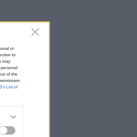
sonal or
ection to
ou may
 personal
out of the
 downstream
B’s List of