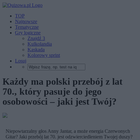
TOP
Najnowsze
Tematyczne
Gry logiczne
Znajdź 3
Kulkolandia
Kaskada
Kolorowy sprint
Losuj
Każdy ma polski przebój z lat
70., który pasuje do jego
osobowości – jaki jest Twój?
Niepowtarzalny głos Anny Jantar, a może energia Czerwonych
Gitar? Jaki przebój lat 70. jest odzwierciedleniem Twojej duszy?