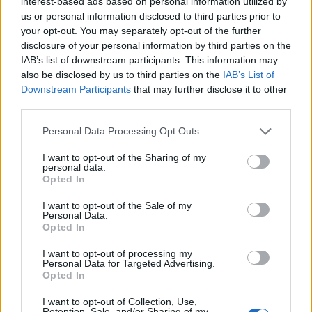
interest-based ads based on personal information utilized by
us or personal information disclosed to third parties prior to
your opt-out. You may separately opt-out of the further
disclosure of your personal information by third parties on the
Psychotesty
IAB’s list of downstream participants. This information may
Każdy ma miesiąc, który pasuje do jego
also be disclosed by us to third parties on the
IAB’s List of
Downstream Participants
that may further disclose it to other
osobow...
third parties.
Personal Data Processing Opt Outs
I want to opt-out of the Sharing of my
personal data.
Opted In
Rozrywka
I want to opt-out of the Sale of my
Personal Data.
Każdy ma kwiat, który pasuje do jego
Opted In
osobowoś...
I want to opt-out of processing my
Personal Data for Targeted Advertising.
Opted In
I want to opt-out of Collection, Use,
Retention, Sale, and/or Sharing of my