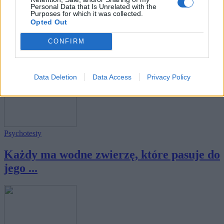
Personal Data that Is Unrelated with the
Purposes for which it was collected.
Opted Out
Rozrywka
CONFIRM
Każdy ma kraj, który pasuje do jego
osobowośc...
Data Deletion
Data Access
Privacy Policy
Psychotesty
Każdy ma wodne zwierzę, które pasuje do
jego ...