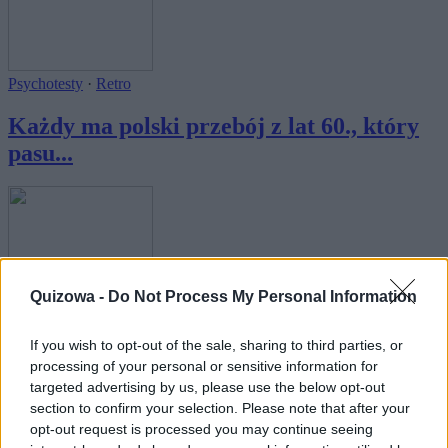
Psychotesty
·
Retro
Każdy ma polski przebój z lat 60., który
pasu...
Quizowa -
Do Not Process My Personal Information
Psychotesty
Każdy ma region Polski, który pasuje do
If you wish to opt-out of the sale, sharing to third parties, or
jego ...
processing of your personal or sensitive information for
targeted advertising by us, please use the below opt-out
section to confirm your selection. Please note that after your
opt-out request is processed you may continue seeing