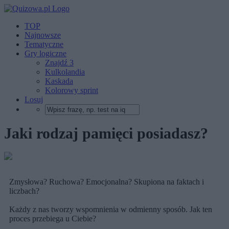
TOP
Najnowsze
Tematyczne
Gry logiczne
Znajdź 3
Kulkolandia
Kaskada
Kolorowy sprint
Losuj
Jaki rodzaj pamięci posiadasz?
Zmysłowa? Ruchowa? Emocjonalna? Skupiona na faktach i
liczbach?
Każdy z nas tworzy wspomnienia w odmienny sposób. Jak ten
proces przebiega u Ciebie?