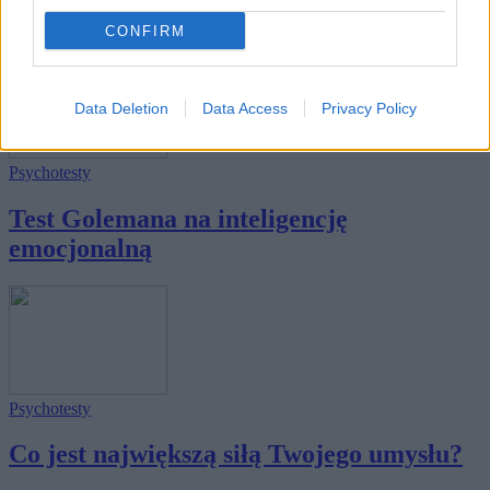
bardziej j...
CONFIRM
Data Deletion
Data Access
Privacy Policy
Psychotesty
Test Golemana na inteligencję
emocjonalną
Psychotesty
Co jest największą siłą Twojego umysłu?