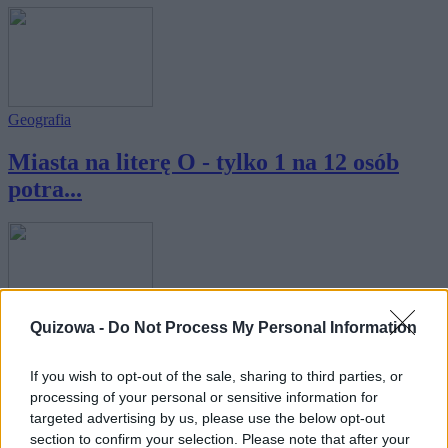
Geografia
Miasta na literę O - tylko 1 na 12 osób
potra...
Quizowa -
Do Not Process My Personal Information
Geografia
Miasta na literę P - tylko 1 na 12 osób
If you wish to opt-out of the sale, sharing to third parties, or
processing of your personal or sensitive information for
potra...
targeted advertising by us, please use the below opt-out
section to confirm your selection. Please note that after your