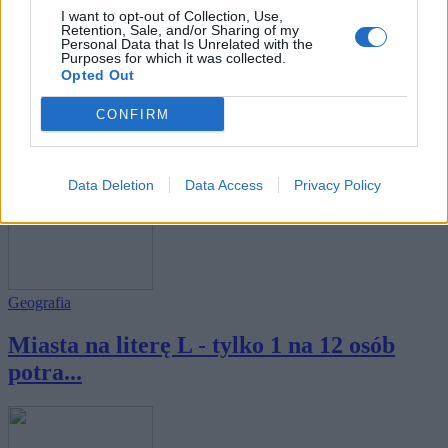
I want to opt-out of Collection, Use,
Retention, Sale, and/or Sharing of my
Personal Data that Is Unrelated with the
Purposes for which it was collected.
Opted Out
Geografia
CONFIRM
Miasta na literę A - tylko 1 na 12 osób
potra...
Data Deletion
Data Access
Privacy Policy
Geografia
Miasta na literę L - tylko 1 na 12 osób
potra...