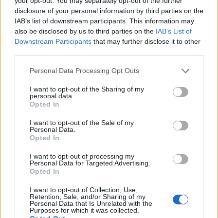
your opt-out. You may separately opt-out of the further
Wiedza ogólna
disclosure of your personal information by third parties on the
IAB’s list of downstream participants. This information may
Jesteś alfą i omegą? To nic w tym quizie
also be disclosed by us to third parties on the
IAB’s List of
nie ...
Downstream Participants
that may further disclose it to other
third parties.
Personal Data Processing Opt Outs
I want to opt-out of the Sharing of my
personal data.
Opted In
Językowe
·
Łamigłówki
I want to opt-out of the Sale of my
18 zagadek językowych - znasz poprawną
Personal Data.
Opted In
formę?
I want to opt-out of processing my
Personal Data for Targeted Advertising.
Opted In
I want to opt-out of Collection, Use,
Retention, Sale, and/or Sharing of my
Personal Data that Is Unrelated with the
Purposes for which it was collected.
Wiedza ogólna