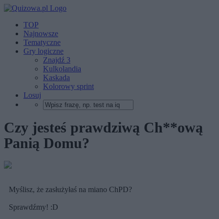
TOP
Najnowsze
Tematyczne
Gry logiczne
Znajdź 3
Kulkolandia
Kaskada
Kolorowy sprint
Losuj
Czy jesteś prawdziwą Ch**ową
Panią Domu?
Myślisz, że zasłużyłaś na miano ChPD?
Sprawdźmy! :D