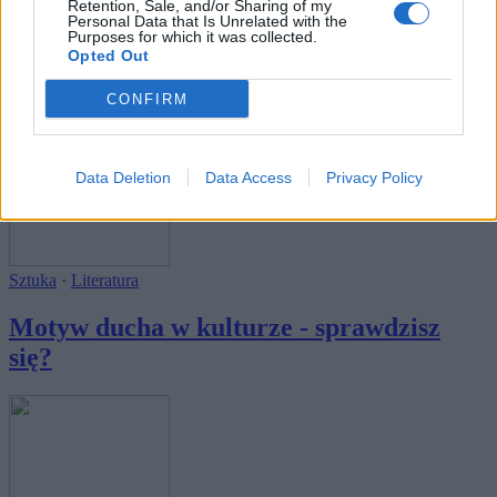
Retention, Sale, and/or Sharing of my
Personal Data that Is Unrelated with the
Purposes for which it was collected.
Opted Out
Wiedza ogólna
CONFIRM
Motyw walki w kulturze - sprawdzisz się?
Data Deletion
Data Access
Privacy Policy
Sztuka
·
Literatura
Motyw ducha w kulturze - sprawdzisz
się?