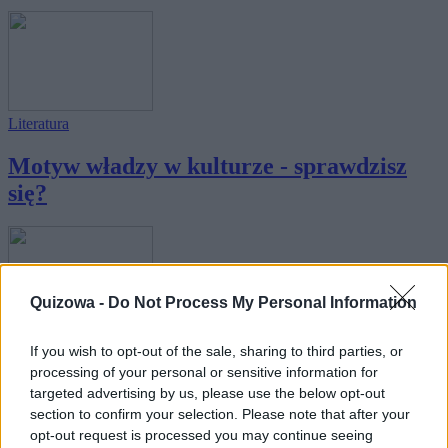
Literatura
Motyw władzy w kulturze - sprawdzisz
się?
Quizowa -
Do Not Process My Personal Information
Wiedza ogólna
If you wish to opt-out of the sale, sharing to third parties, or
processing of your personal or sensitive information for
Motyw emigracji w kulturze - sprawdzisz
targeted advertising by us, please use the below opt-out
się?
section to confirm your selection. Please note that after your
opt-out request is processed you may continue seeing