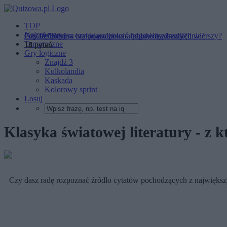
TOP
Najnowsze
Czy uzupełnisz brakujące imiona polskich pisarek?
Postać fikcyjna czy prawdziwa - odpowiesz bezbłędnie?
Czy będziesz w stanie uzupełnić fragmenty znanych wierszy?
Tematyczne
14 pytań
14 pytań
15 pytań
Gry logiczne
Znajdź 3
Kulkolandia
Kaskada
Kolorowy sprint
Losuj
Klasyka światowej literatury - z k
Czy dasz radę rozpoznać źródło cytatów pochodzących z największyc