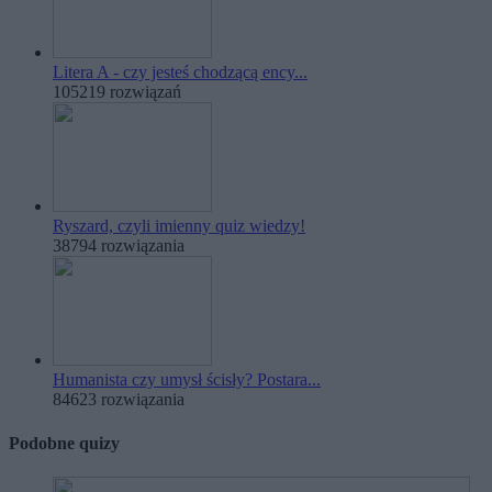
Litera A - czy jesteś chodzącą ency...
105219 rozwiązań
Ryszard, czyli imienny quiz wiedzy!
38794 rozwiązania
Humanista czy umysł ścisły? Postara...
84623 rozwiązania
Podobne quizy