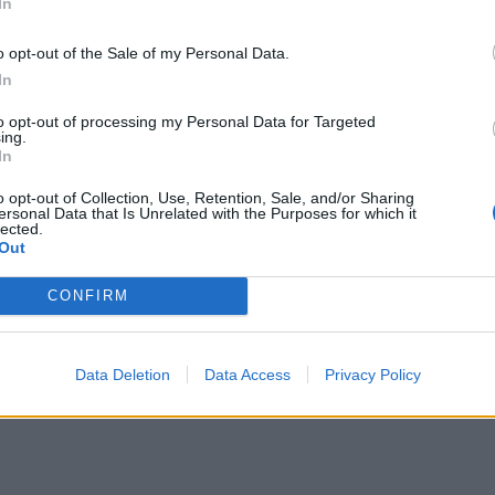
In
o opt-out of the Sale of my Personal Data.
In
to opt-out of processing my Personal Data for Targeted
sc...
ing.
In
o opt-out of Collection, Use, Retention, Sale, and/or Sharing
ersonal Data that Is Unrelated with the Purposes for which it
lected.
Out
CONFIRM
?
Data Deletion
Data Access
Privacy Policy