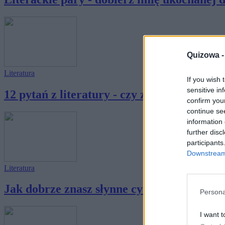
Quizowa 
Literatura
If you wish 
sensitive in
12 pytań z literatury - czy zdobędziesz co n
confirm you
continue se
information 
further disc
participants
Downstream 
Literatura
Jak dobrze znasz słynne cytaty z literatury 
Persona
I want t