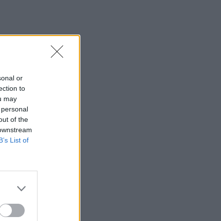
sonal or
ection to
ou may
 personal
out of the
 downstream
B’s List of