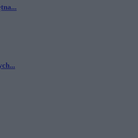
tna...
ch...