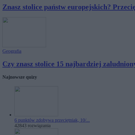
Znasz stolice państw europejskich? Przecię
Geografia
Czy znasz stolice 15 najbardziej zaludniony
Najnowsze quizy
6 punktów zdobywa przeciętniak, 10/...
42843 rozwiązania