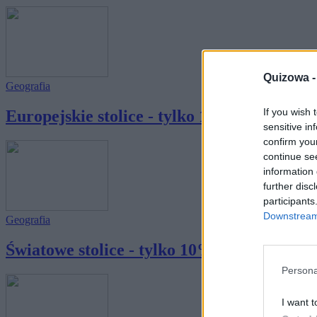
Quizowa 
Geografia
If you wish 
Europejskie stolice - tylko 10% osób kończy
sensitive in
confirm you
continue se
information 
further disc
participants
Downstream 
Geografia
Światowe stolice - tylko 10% osób kończy te
Persona
I want t