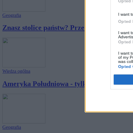
Opted 
I want t
Geografia
Opted 
Znasz stolice państw? Przeciętna osoba myli
I want 
Advertis
Opted 
I want t
of my P
was col
Opted 
Wiedza ogólna
Ameryka Południowa - tylko 10% osób końc
Geografia