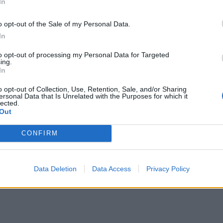
In
o opt-out of the Sale of my Personal Data.
In
 s...
to opt-out of processing my Personal Data for Targeted
ing.
In
o opt-out of Collection, Use, Retention, Sale, and/or Sharing
ersonal Data that Is Unrelated with the Purposes for which it
lected.
Out
CONFIRM
zy te...
Data Deletion
Data Access
Privacy Policy