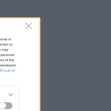
sonal or
ection to
ou may
 personal
out of the
 downstream
B’s List of