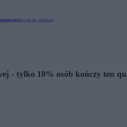
em punktów!
państw, w których się znajdują!
wej - tylko 10% osób kończy ten q