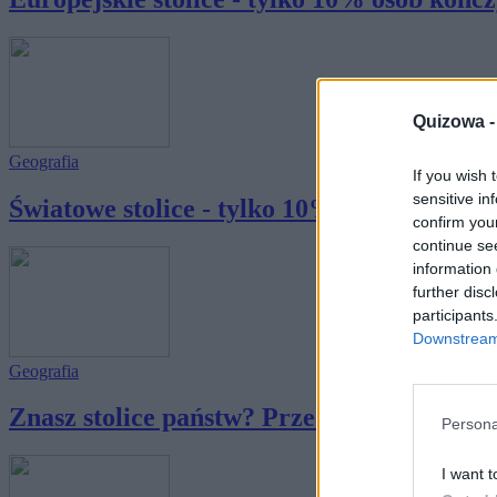
Quizowa 
Geografia
If you wish 
sensitive in
Światowe stolice - tylko 10% osób kończy te
confirm you
continue se
information 
further disc
participants
Downstream 
Geografia
Znasz stolice państw? Przeciętna osoba myli
Persona
I want t