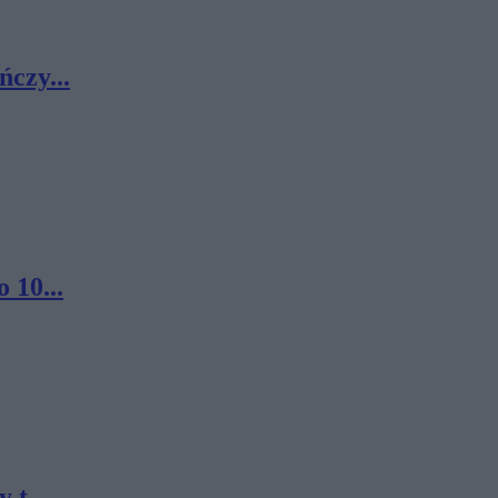
ńczy...
 10...
 t...