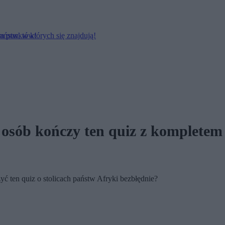
em punktów!
państw, w których się znajdują!
% osób kończy ten quiz z komplete
yć ten quiz o stolicach państw Afryki bezbłędnie?