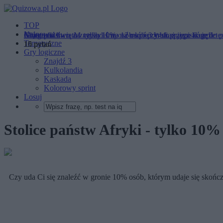
TOP
Najnowsze
Geografia świata - tylko 10% osób kończy ten quiz z komplet
Które państwo zaznaczyliśmy na mapie? Wskaż jego flagę!
Miasta na literę M - tylko 1 na 12 osób potrafi przypisać je do 
Tematyczne
10 pytań
15 pytań
15 pytań
Gry logiczne
Znajdź 3
Kulkolandia
Kaskada
Kolorowy sprint
Losuj
Stolice państw Afryki - tylko 10
Czy uda Ci się znaleźć w gronie 10% osób, którym udaje się skończ