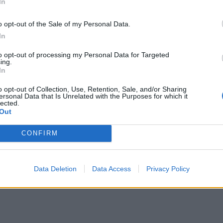
In
o opt-out of the Sale of my Personal Data.
In
to opt-out of processing my Personal Data for Targeted
tna...
ing.
In
o opt-out of Collection, Use, Retention, Sale, and/or Sharing
ersonal Data that Is Unrelated with the Purposes for which it
lected.
Out
CONFIRM
ch...
Data Deletion
Data Access
Privacy Policy