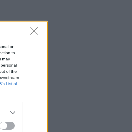
sonal or
ection to
ou may
 personal
out of the
 downstream
B’s List of