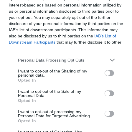
interest-based ads based on personal information utilized by
us or personal information disclosed to third parties prior to
your opt-out. You may separately opt-out of the further
disclosure of your personal information by third parties on the
Wiedza ogólna
IAB’s list of downstream participants. This information may
also be disclosed by us to third parties on the
IAB’s List of
Od 10 do 1 - szybki trening szarych
Downstream Participants
that may further disclose it to other
komórek!
third parties.
Personal Data Processing Opt Outs
I want to opt-out of the Sharing of my
personal data.
Opted In
I want to opt-out of the Sale of my
Łamigłówki
Personal Data.
Opted In
Czy logiczne myślenie to Twoja mocna
strona?
I want to opt-out of processing my
Personal Data for Targeted Advertising.
Opted In