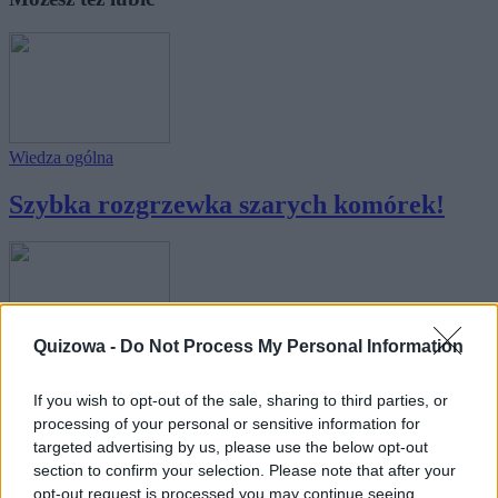
Wiedza ogólna
Szybka rozgrzewka szarych komórek!
Quizowa -
Do Not Process My Personal Information
Łamigłówki
If you wish to opt-out of the sale, sharing to third parties, or
Ten krótki test ujawni, czy logika to
processing of your personal or sensitive information for
Twoja m...
targeted advertising by us, please use the below opt-out
section to confirm your selection. Please note that after your
opt-out request is processed you may continue seeing