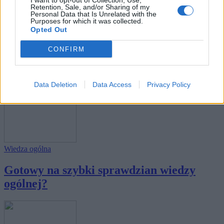
I want to opt-out of Collection, Use,
Retention, Sale, and/or Sharing of my
Personal Data that Is Unrelated with the
Purposes for which it was collected.
Opted Out
Nauka
CONFIRM
W jakiej kondycji są Twoje szare
komórki?
Data Deletion
Data Access
Privacy Policy
Wiedza ogólna
Gotowy na szybki sprawdzian wiedzy
ogólnej?