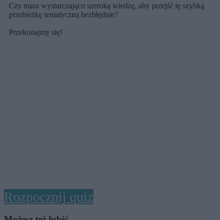
Czy masz wystarczająco szeroką wiedzę, aby przejść tę szybką
przebieżkę tematyczną bezbłędnie?
Przekonajmy się!
Rozpocznij quiz
Możesz też lubić