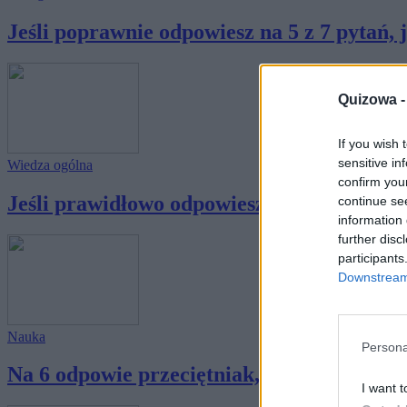
Jeśli poprawnie odpowiesz na 5 z 7 pytań, je
Quizowa 
If you wish 
sensitive in
Wiedza ogólna
confirm you
Jeśli prawidłowo odpowiesz na 10/12 pytań, 
continue se
information 
further disc
participants
Downstream 
Nauka
Persona
Na 6 odpowie przeciętniak, na 10 osoba wyk
I want t