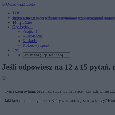
TOP
Najnowsze
Humanista czy umysł ścisły? Postaramy się to odgadnąć na po
Tylko 1 na 12 osób przekracza wynik 6/10 w tym quizie wiedz
Szybka rozgrzewka umysłu - skuteczniejsza niż poranna kawa
Tematyczne
12 pytań
10 pytań
10 pytań
Gry logiczne
Znajdź 3
Kulkolandia
Kaskada
Kolorowy sprint
Losuj
Jeśli odpowiesz na 12 z 15 pytań,
Tym razem pytania będą naprawdę wymagające - czy uda Ci się z
Jaki kolor ma hemoglobina? Który z oceanów jest największy? Któr