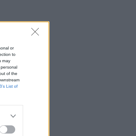
sonal or
ection to
ou may
 personal
out of the
 downstream
B’s List of