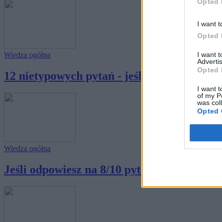
Opted 
I want t
Opted 
I want 
Wiedza ogólna
Advertis
Opted 
12 nietypowych pytań - jeśli odpowiesz na 9 
I want t
of my P
was col
Opted 
Wiedza ogólna
Jeśli odpowiesz na 8/10 pytań, jesteś prawd