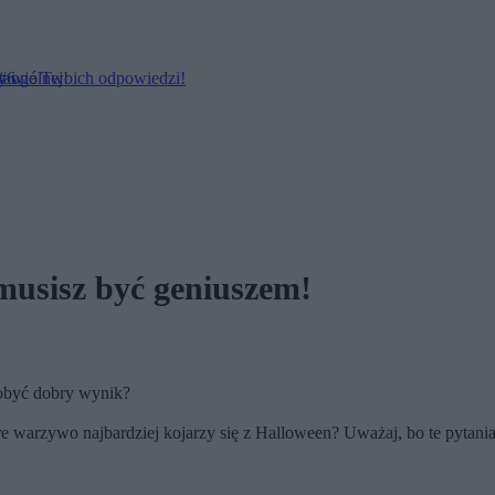
stawie Twoich odpowiedzi!
y ogólnej!
 #6
 musisz być geniuszem!
dobyć dobry wynik?
e warzywo najbardziej kojarzy się z Halloween? Uważaj, bo te pytania