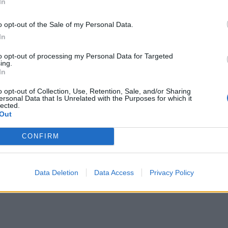
In
o opt-out of the Sale of my Personal Data.
In
to opt-out of processing my Personal Data for Targeted
ing.
In
z...
o opt-out of Collection, Use, Retention, Sale, and/or Sharing
ersonal Data that Is Unrelated with the Purposes for which it
lected.
Out
CONFIRM
op...
Data Deletion
Data Access
Privacy Policy