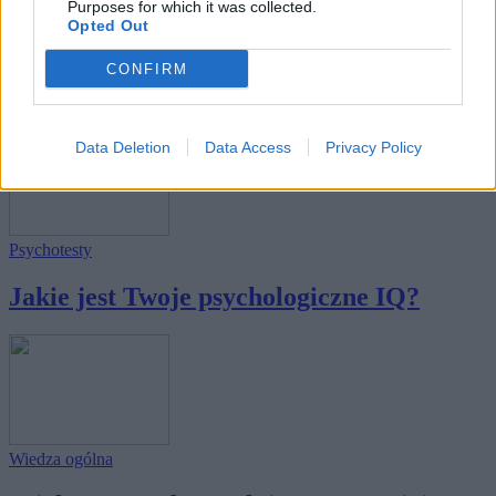
Purposes for which it was collected.
Opted Out
Związek
·
Psychotesty
CONFIRM
Jak długo przetrwa Wasz związek?
Data Deletion
Data Access
Privacy Policy
Psychotesty
Jakie jest Twoje psychologiczne IQ?
Wiedza ogólna