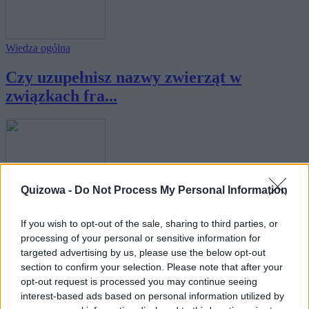
Wiedza ogólna
Czy uzupełnisz nazwy zwierząt w
związkach fra...
Quizowa -
Do Not Process My Personal Information
Psychotesty
Pięć etapów związku: na którym z nich
If you wish to opt-out of the sale, sharing to third parties, or
processing of your personal or sensitive information for
jesteśc...
targeted advertising by us, please use the below opt-out
section to confirm your selection. Please note that after your
opt-out request is processed you may continue seeing
interest-based ads based on personal information utilized by