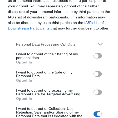
us or personal information disclosed to third parties prior to
your opt-out. You may separately opt-out of the further
disclosure of your personal information by third parties on the
Wiedza ogólna
IAB’s list of downstream participants. This information may
also be disclosed by us to third parties on the
IAB’s List of
Czy uzupełnisz nazwy roślin w związkach
Downstream Participants
that may further disclose it to other
fraze...
third parties.
Personal Data Processing Opt Outs
I want to opt-out of the Sharing of my
personal data.
Opted In
Językowe
I want to opt-out of the Sale of my
Personal Data.
Opted In
Błędy językowe - sprawdź, które z nich
popełn...
I want to opt-out of processing my
Personal Data for Targeted Advertising.
Opted In
I want to opt-out of Collection, Use,
Retention, Sale, and/or Sharing of my
Personal Data that Is Unrelated with the