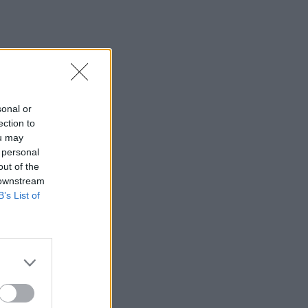
sonal or
ection to
ou may
 personal
out of the
 downstream
B’s List of