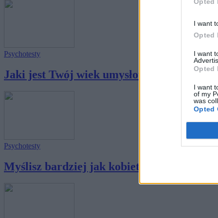
Opted 
I want t
Opted 
I want 
Psychotesty
Advertis
Opted 
Jaki jest Twój wiek umysłowy?
I want t
of my P
was col
Opted 
Psychotesty
Myślisz bardziej jak kobieta - czy bardziej j