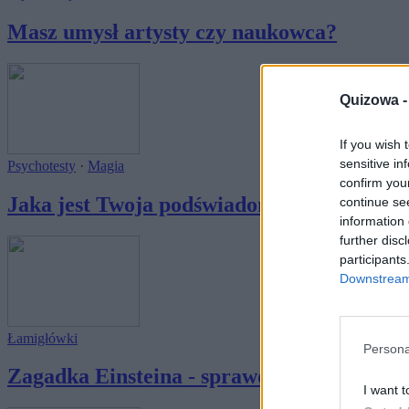
Masz umysł artysty czy naukowca?
Quizowa 
If you wish 
sensitive in
Psychotesty
·
Magia
confirm you
Jaka jest Twoja podświadoma obsesja?
continue se
information 
further disc
participants
Downstream 
Łamigłówki
Persona
Zagadka Einsteina - sprawdź, czy jesteś gen
I want t