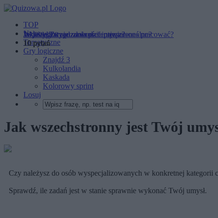
TOP
Najnowsze
Jaki styl zarządzania preferujesz?
Jakie są Twoje zdolności interpersonalne?
W jakiego typu zawodzie powinieneś pracować?
Tematyczne
10 pytań
10 pytań
10 pytań
Gry logiczne
Znajdź 3
Kulkolandia
Kaskada
Kolorowy sprint
Losuj
Jak wszechstronny jest Twój umy
Czy należysz do osób wyspecjalizowanych w konkretnej kategorii 
Sprawdź, ile zadań jest w stanie sprawnie wykonać Twój umysł.