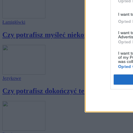
Opted 
I want t
Opted 
Łamigłówki
I want 
Czy potrafisz myśleć niekonwencjonalnie?
Advertis
Opted 
I want t
of my P
was col
Opted 
Językowe
Czy potrafisz dokończyć te związki frazeolo