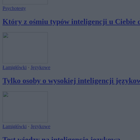
Psychotesty
Który z ośmiu typów inteligencji u Ciebie 
Łamigłówki
·
Językowe
Tylko osoby o wysokiej inteligencji językow
Łamigłówki
·
Językowe
Test wiedzy na inteligencję językową