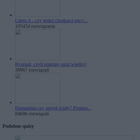
Litera A - czy jesteś chodzącą ency...
105454 rozwiązania
Ryszard, czyli imienny quiz wiedzy!
38967 rozwiązań
Humanista czy umysł ścisły? Postara...
84696 rozwiązań
Podobne quizy