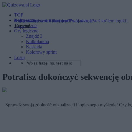
TOP
Najnowsze
Kolor czarny - jak bystry jest Twój wzrok?
Czy jesteś mistrzem skojarzeń?
Jeśli rozwiążesz te 10 prostych zagadek, jesteś królem logiki!
Tematyczne
10 pytań
10 pytań
10 pytań
Gry logiczne
Znajdź 3
Kulkolandia
Kaskada
Kolorowy sprint
Losuj
Potrafisz dokończyć sekwencję o
Sprawdź swoją zdolność wizualizacji i logicznego myślenia! Czy będ