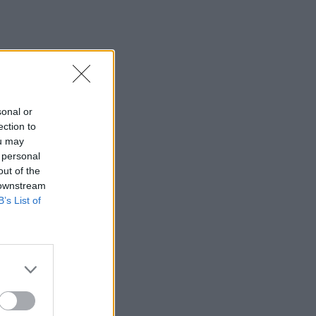
sonal or
ection to
ou may
 personal
out of the
 downstream
B’s List of