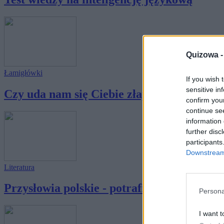
Quizowa 
Łamigłówki
If you wish 
sensitive in
Czy uda nam się Ciebie złapać?
confirm you
continue se
information 
further disc
participants
Downstream 
Literatura
Przysłowia polskie - potrafisz je dokończy
Persona
I want t