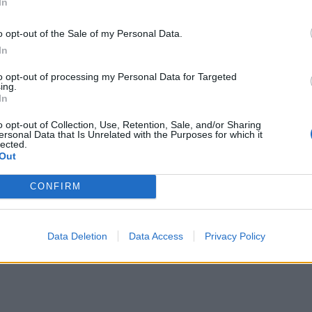
In
o opt-out of the Sale of my Personal Data.
In
to opt-out of processing my Personal Data for Targeted
?
ing.
In
o opt-out of Collection, Use, Retention, Sale, and/or Sharing
ersonal Data that Is Unrelated with the Purposes for which it
lected.
Out
CONFIRM
 ...
Data Deletion
Data Access
Privacy Policy