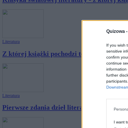
Quizowa 
Literatura
If you wish 
sensitive in
Z której książki pochodzi ten cytat?
confirm you
continue se
information 
further disc
participants
Downstream 
Literatura
Pierwsze zdania dzieł literackich - rozpozna
Persona
I want t