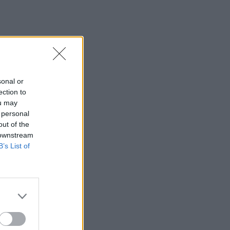
sonal or
ection to
ou may
 personal
out of the
 downstream
B’s List of