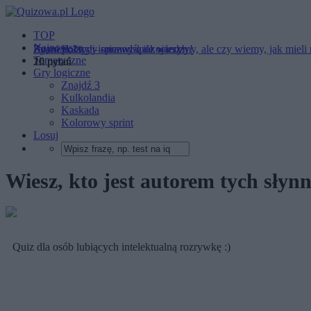
TOP
Najnowsze
Znani Polacy - sprawdź, ile wiesz!
Ryszard, czyli imienny quiz wiedzy!
Znani politycy - nazwiska kojarzymy, ale czy wiemy, jak mieli 
Tematyczne
10 pytań
10 pytań
20 pytań
Gry logiczne
Znajdź 3
Kulkolandia
Kaskada
Kolorowy sprint
Losuj
Wiesz, kto jest autorem tych sły
Quiz dla osób lubiących intelektualną rozrywkę :)