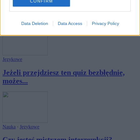
Językowe
CONFIRM
H czy ch? Czas na dyktando!
Data Deletion
Data Access
Privacy Policy
Językowe
Jeżeli przejdziesz ten quiz bezbłędnie,
możes...
Nauka
·
Językowe
Czy jesteś mistrzem interpunkcji?