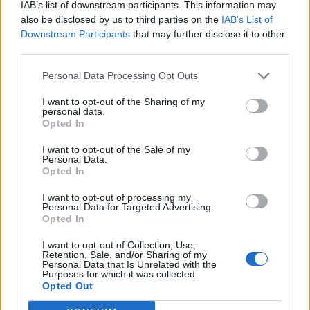
IAB’s list of downstream participants. This information may
Językowe
also be disclosed by us to third parties on the
IAB’s List of
Downstream Participants
that may further disclose it to other
Ortografia - zdobędziesz komplet
third parties.
punktów?
Personal Data Processing Opt Outs
I want to opt-out of the Sharing of my
personal data.
Opted In
I want to opt-out of the Sale of my
Personal Data.
Językowe
Opted In
Czy na pewno poprawnie odmieniasz
I want to opt-out of processing my
wyrazy?
Personal Data for Targeted Advertising.
Opted In
I want to opt-out of Collection, Use,
Retention, Sale, and/or Sharing of my
Personal Data that Is Unrelated with the
Purposes for which it was collected.
Opted Out