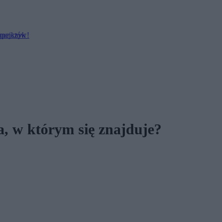
opejczyk
 punktów!
, w którym się znajduje?