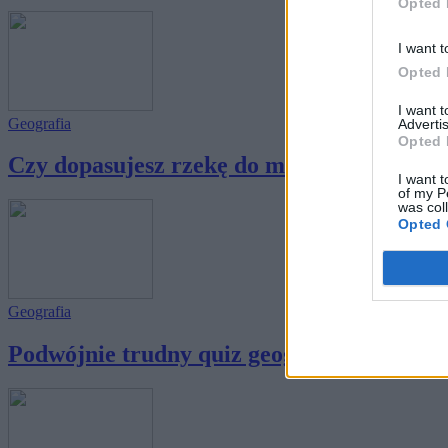
Opted 
I want t
Opted 
I want 
Geografia
Advertis
Opted 
Czy dopasujesz rzekę do miasta?
I want t
of my P
was col
Opted 
Geografia
Podwójnie trudny quiz geograficzny, najleps