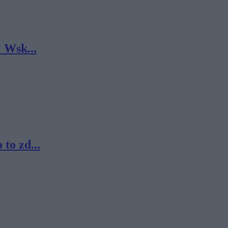
 Wsk...
to zd...