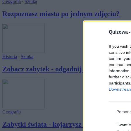
Geografia
·
Sztuka
Rozpoznasz miasta po jednym zdjęciu?
Quizowa 
If you wish 
sensitive in
Historia
·
Sztuka
confirm you
continue se
Zobacz zabytek - odgadnij kraj! (Świat)
information 
further disc
participants
Downstream 
Geografia
Persona
Zabytki świata - kojarzysz wszystkie?
I want t