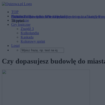
TOP
Najnowsze
Historia - odpowiedzi na te 12 pytań powinien znać każdy Eur
Co wiesz o Powstaniu Warszawskim?
Historia Polski - tylko 10% osób kończy ten quiz z kompletem
Tematyczne
12 pytań
15 pytań
10 pytań
Gry logiczne
Znajdź 3
Kulkolandia
Kaskada
Kolorowy sprint
Losuj
Czy dopasujesz budowlę do miasta