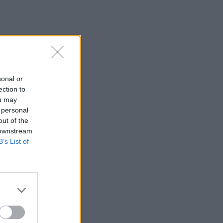
sonal or
ection to
ou may
 personal
out of the
 downstream
B’s List of