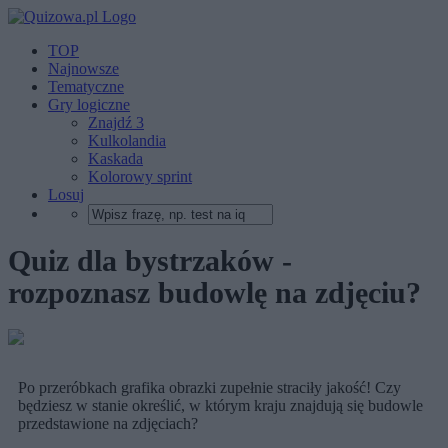
TOP
Najnowsze
Tematyczne
Gry logiczne
Znajdź 3
Kulkolandia
Kaskada
Kolorowy sprint
Losuj
Quiz dla bystrzaków -
rozpoznasz budowlę na zdjęciu?
Po przeróbkach grafika obrazki zupełnie straciły jakość! Czy
będziesz w stanie określić, w którym kraju znajdują się budowle
przedstawione na zdjęciach?