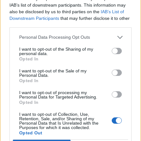
IAB’s list of downstream participants. This information may
Czy rozpoznasz, w którym kraju
also be disclosed by us to third parties on the
IAB’s List of
wykonano to zd...
Downstream Participants
that may further disclose it to other
third parties.
Personal Data Processing Opt Outs
I want to opt-out of the Sharing of my
personal data.
Opted In
Historia
I want to opt-out of the Sale of my
Czy dopasujesz budowlę do miasta, w
Personal Data.
Opted In
którym si...
I want to opt-out of processing my
Personal Data for Targeted Advertising.
Opted In
I want to opt-out of Collection, Use,
Retention, Sale, and/or Sharing of my
Personal Data that Is Unrelated with the
Purposes for which it was collected.
Łamigłówki
Opted Out