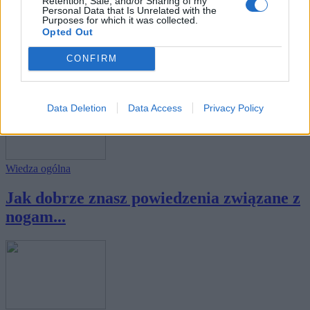
Retention, Sale, and/or Sharing of my
Personal Data that Is Unrelated with the
Wiedza ogólna
Purposes for which it was collected.
Opted Out
Jak dobrze znasz powiedzenia związane z
CONFIRM
oczam...
Data Deletion
Data Access
Privacy Policy
Wiedza ogólna
Jak dobrze znasz powiedzenia związane z
nogam...