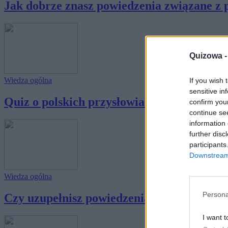
Jak dobrze znasz powiedzenia związane z
Quizowa 
Wiedza ogólna
If you wish 
sensitive in
Quiz o polskich przysłowiach - sprawdź, czy
confirm you
continue se
information 
further disc
participants
Downstream 
Wiedza ogólna
Persona
Czy uzupełnisz powiedzenia związane z pta
I want t