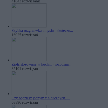
41043 rozwiązania
Szybka rozgrzewka umysłu - skuteczn...
16925 rozwiązań
Zioła stosowane w kuchni - rozpozna...
35101 rozwiązań
Czy będziesz jednym z nielicznych, ...
68896 rozwiązań