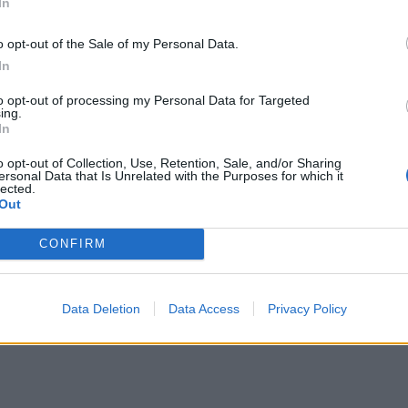
In
o opt-out of the Sale of my Personal Data.
In
to opt-out of processing my Personal Data for Targeted
ing.
eni...
In
o opt-out of Collection, Use, Retention, Sale, and/or Sharing
ersonal Data that Is Unrelated with the Purposes for which it
lected.
Out
CONFIRM
ogod...
Data Deletion
Data Access
Privacy Policy