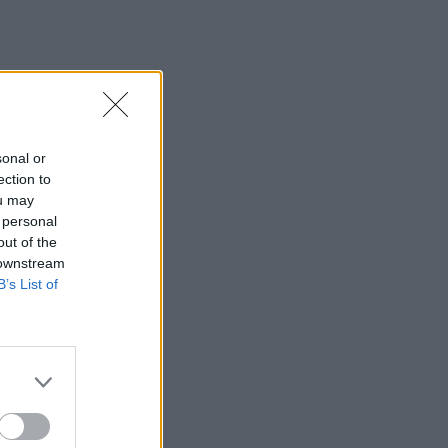
sonal or
ection to
ou may
 personal
out of the
 downstream
B’s List of