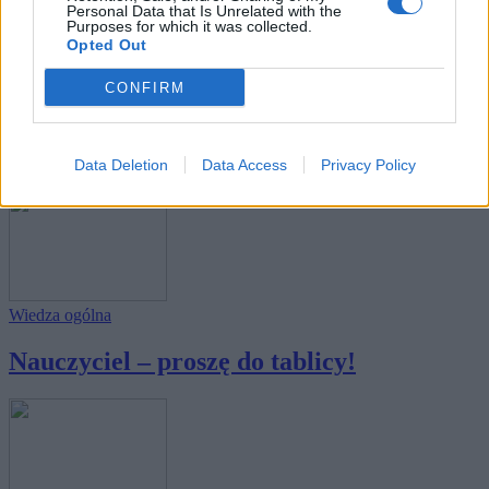
Personal Data that Is Unrelated with the
Purposes for which it was collected.
Opted Out
Wiedza ogólna
CONFIRM
W tym quizie możesz popełnić nawet 3
błędy, a...
Data Deletion
Data Access
Privacy Policy
Wiedza ogólna
Nauczyciel – proszę do tablicy!