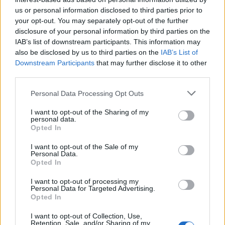
us or personal information disclosed to third parties prior to
your opt-out. You may separately opt-out of the further
disclosure of your personal information by third parties on the
IAB’s list of downstream participants. This information may
Wiedza ogólna
also be disclosed by us to third parties on the
IAB’s List of
Downstream Participants
that may further disclose it to other
Czy w tym quizie na pewno zdobędziesz
third parties.
komplet...
Personal Data Processing Opt Outs
I want to opt-out of the Sharing of my
personal data.
Opted In
I want to opt-out of the Sale of my
Wiedza ogólna
Personal Data.
Opted In
Czy w tym quizie zdobędziesz komplet
I want to opt-out of processing my
punktów?
Personal Data for Targeted Advertising.
Opted In
I want to opt-out of Collection, Use,
Retention, Sale, and/or Sharing of my