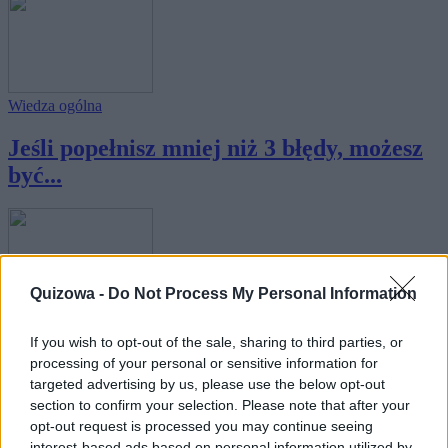
Wiedza ogólna
Jeśli popełnisz mniej niż 3 błędy, możesz
być...
Quizowa -
Do Not Process My Personal Information
Wiedza ogólna
If you wish to opt-out of the sale, sharing to third parties, or
Jeżeli przebijesz wynik 7/10 w tym quizie,
processing of your personal or sensitive information for
targeted advertising by us, please use the below opt-out
mo...
section to confirm your selection. Please note that after your
opt-out request is processed you may continue seeing
interest-based ads based on personal information utilized by