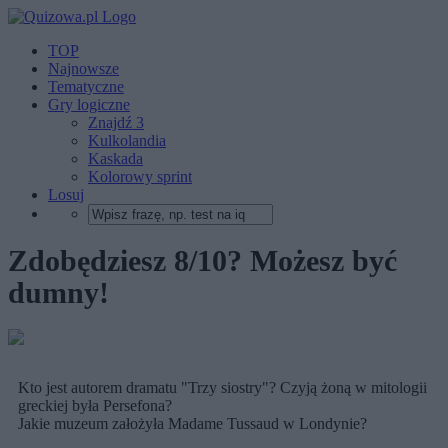
TOP
Najnowsze
Tematyczne
Gry logiczne
Znajdź 3
Kulkolandia
Kaskada
Kolorowy sprint
Losuj
Zdobędziesz 8/10? Możesz być
dumny!
Kto jest autorem dramatu "Trzy siostry"? Czyją żoną w mitologii
greckiej była Persefona?
Jakie muzeum założyła Madame Tussaud w Londynie?