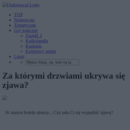
TOP
Najnowsze
Tematyczne
Gry logiczne
Znajdź 3
Kulkolandia
Kaskada
Kolorowy sprint
Losuj
Za którymi drzwiami ukrywa się
zjawa?
W starym hotelu straszy... Czy uda Ci się wypędzić zjawę?