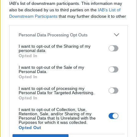
IAB’s list of downstream participants. This information may
also be disclosed by us to third parties on the
IAB’s List of
Problem 9 kropek - uda Ci się go
Downstream Participants
that may further disclose it to other
rozwikłać?
third parties.
Personal Data Processing Opt Outs
I want to opt-out of the Sharing of my
personal data.
Opted In
Łamigłówki
I want to opt-out of the Sale of my
Personal Data.
Opted In
Czy uda nam się Ciebie złapać?
I want to opt-out of processing my
Personal Data for Targeted Advertising.
Opted In
I want to opt-out of Collection, Use,
Retention, Sale, and/or Sharing of my
Personal Data that Is Unrelated with the
Purposes for which it was collected.
Łamigłówki
Opted Out
Zagadka logiczna z zapałkami!