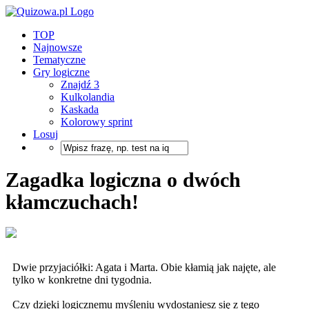
TOP
Najnowsze
Tematyczne
Gry logiczne
Znajdź 3
Kulkolandia
Kaskada
Kolorowy sprint
Losuj
Zagadka logiczna o dwóch
kłamczuchach!
Dwie przyjaciółki: Agata i Marta. Obie kłamią jak najęte, ale
tylko w konkretne dni tygodnia.
Czy dzięki logicznemu myśleniu wydostaniesz się z tego