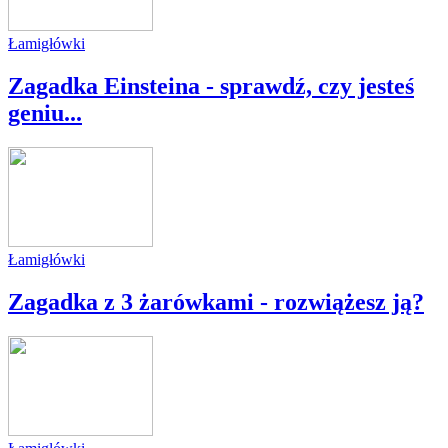
Łamigłówki
Zagadka Einsteina - sprawdź, czy jesteś
geniu...
Łamigłówki
Zagadka z 3 żarówkami - rozwiążesz ją?