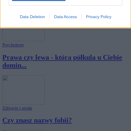
Twoja życ...
Data Deletion
Data Access
Privacy Policy
Psychotesty
Prawa czy lewa - która półkula u Ciebie
domin...
Zdrowie i uroda
Czy znasz nazwy fobii?