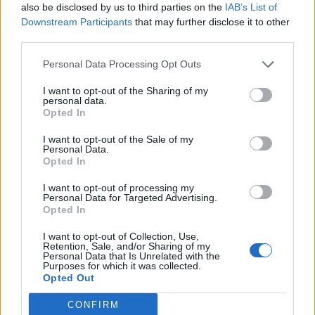
Psychotesty
·
Magia
also be disclosed by us to third parties on the
IAB’s List of
Downstream Participants
that may further disclose it to other
Jakie jest Twoje życiowe motto?
third parties.
Personal Data Processing Opt Outs
I want to opt-out of the Sharing of my
personal data.
Opted In
Psychotesty
I want to opt-out of the Sale of my
Personal Data.
Opted In
W jaki sposób tworzysz wspomnienia?
I want to opt-out of processing my
Personal Data for Targeted Advertising.
Opted In
I want to opt-out of Collection, Use,
Retention, Sale, and/or Sharing of my
Personal Data that Is Unrelated with the
Purposes for which it was collected.
Psychotesty
Opted Out
Dokończ zdanie i sprawdź, jaka jest
CONFIRM