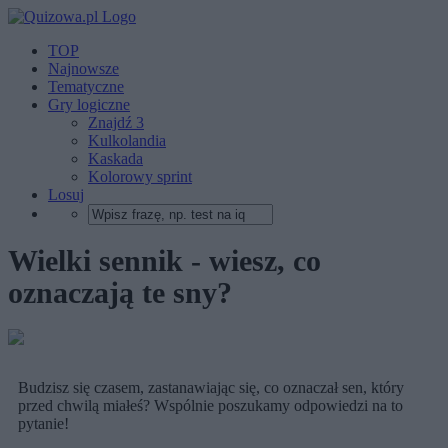
TOP
Najnowsze
Tematyczne
Gry logiczne
Znajdź 3
Kulkolandia
Kaskada
Kolorowy sprint
Losuj
Wielki sennik - wiesz, co
oznaczają te sny?
Budzisz się czasem, zastanawiając się, co oznaczał sen, który
przed chwilą miałeś? Wspólnie poszukamy odpowiedzi na to
pytanie!