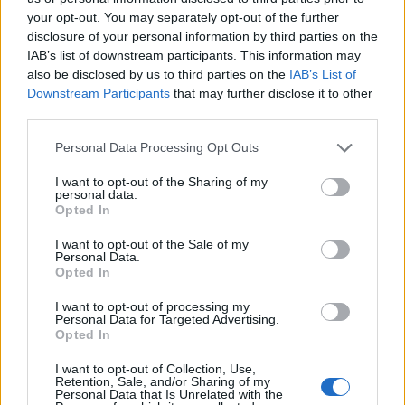
Muzyka
your opt-out. You may separately opt-out of the further
disclosure of your personal information by third parties on the
20 przekrojowych pytań z muzyki - jak
IAB’s list of downstream participants. This information may
sobie p...
also be disclosed by us to third parties on the
IAB’s List of
Downstream Participants
that may further disclose it to other
third parties.
Personal Data Processing Opt Outs
I want to opt-out of the Sharing of my
personal data.
Opted In
Muzyka
·
Retro
I want to opt-out of the Sale of my
Czy rozpoznasz znane utwory z lat 80. i
Personal Data.
90.?
Opted In
I want to opt-out of processing my
Personal Data for Targeted Advertising.
Opted In
I want to opt-out of Collection, Use,
Retention, Sale, and/or Sharing of my
Personal Data that Is Unrelated with the