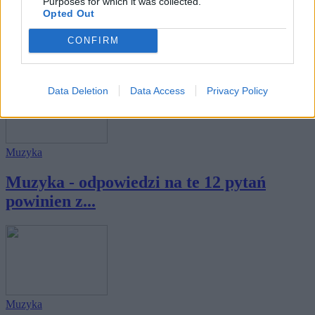
Muzyka
Purposes for which it was collected.
Opted Out
Czy potrafisz uzupełnić teksty piosenek
CONFIRM
biesi...
Data Deletion
Data Access
Privacy Policy
Muzyka
Muzyka - odpowiedzi na te 12 pytań
powinien z...
Muzyka