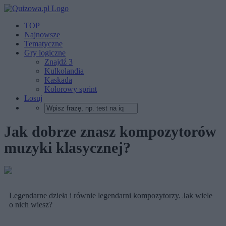
TOP
Najnowsze
Tematyczne
Gry logiczne
Znajdź 3
Kulkolandia
Kaskada
Kolorowy sprint
Losuj
Jak dobrze znasz kompozytorów
muzyki klasycznej?
Legendarne dzieła i równie legendarni kompozytorzy. Jak wiele
o nich wiesz?