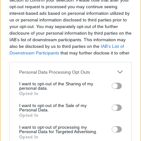
section to confirm your selection. Please note that after your
opt-out request is processed you may continue seeing
interest-based ads based on personal information utilized by
us or personal information disclosed to third parties prior to
your opt-out. You may separately opt-out of the further
disclosure of your personal information by third parties on the
Wiedza ogólna
IAB’s list of downstream participants. This information may
also be disclosed by us to third parties on the
IAB’s List of
Tylko 5% osób rozwiązuje ten quiz
Downstream Participants
that may further disclose it to other
bezbłędnie!
third parties.
Personal Data Processing Opt Outs
I want to opt-out of the Sharing of my
personal data.
Opted In
I want to opt-out of the Sale of my
Wiedza ogólna
Personal Data.
Opted In
Tylko 1 osoba na 79 rozwiązuje ten prosty
qui...
I want to opt-out of processing my
Personal Data for Targeted Advertising.
Opted In