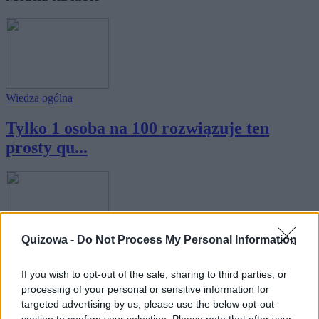
Wiedza ogólna
Tylko 1 osoba na 100 rozwiązuje ten
prosty qu...
Quizowa -
Do Not Process My Personal Information
Wiedza ogólna
If you wish to opt-out of the sale, sharing to third parties, or
7% osób rozwiązuje ten prosty test
processing of your personal or sensitive information for
wiedzy bez...
targeted advertising by us, please use the below opt-out