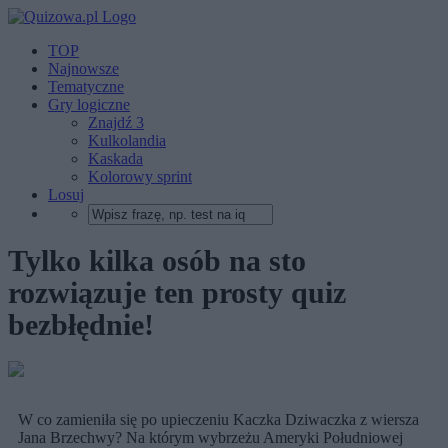
TOP
Najnowsze
Tematyczne
Gry logiczne
Znajdź 3
Kulkolandia
Kaskada
Kolorowy sprint
Losuj
Tylko kilka osób na sto
rozwiązuje ten prosty quiz
bezbłędnie!
W co zamieniła się po upieczeniu Kaczka Dziwaczka z wiersza
Jana Brzechwy? Na którym wybrzeżu Ameryki Południowej