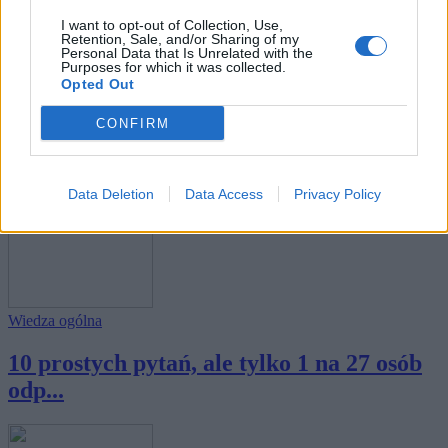
I want to opt-out of Collection, Use,
Retention, Sale, and/or Sharing of my
Personal Data that Is Unrelated with the
Purposes for which it was collected.
Opted Out
Nauka
CONFIRM
Tylko 3% ludzi rozwiązuje ten quiz
bezbłędnie...
Data Deletion
Data Access
Privacy Policy
Wiedza ogólna
10 prostych pytań, ale tylko 1 na 27 osób
odp...