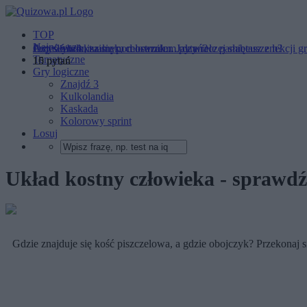
TOP
Najnowsze
Przysłówek, zaimek, celownik... Jak wiele pamiętasz z lekcji g
Czy wybronisz się pod ostrzałem pytań?
Jesteś intelektualnym mocarzem... czy raczej słabeuszem?
Tematyczne
10 pytań
15 pytań
15 pytań
Gry logiczne
Znajdź 3
Kulkolandia
Kaskada
Kolorowy sprint
Losuj
Układ kostny człowieka - sprawdź, 
Gdzie znajduje się kość piszczelowa, a gdzie obojczyk? Przekonaj