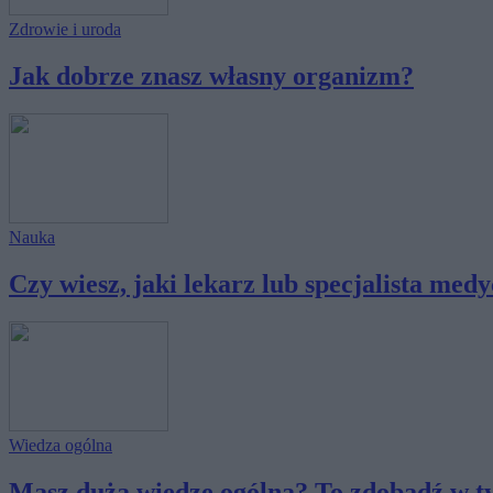
Zdrowie i uroda
Jak dobrze znasz własny organizm?
Nauka
Czy wiesz, jaki lekarz lub specjalista medyc
Wiedza ogólna
Masz dużą wiedzę ogólną? To zdobądź w ty