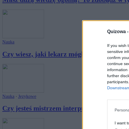
Quizowa 
Nauka
If you wish 
sensitive in
Czy wiesz, jaki lekarz mógłby zlecić te bad
confirm you
continue se
information 
further disc
participants
Downstream 
Nauka
·
Językowe
Czy jesteś mistrzem interpunkcji?
Persona
I want t