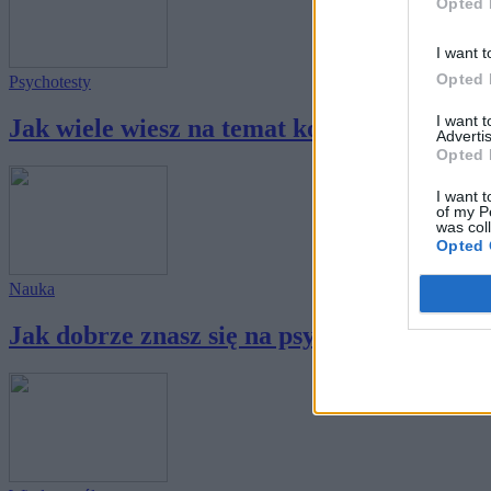
Opted 
I want t
Opted 
Psychotesty
I want 
Jak wiele wiesz na temat kompleksów?
Advertis
Opted 
I want t
of my P
was col
Opted 
Nauka
Jak dobrze znasz się na psychologii?