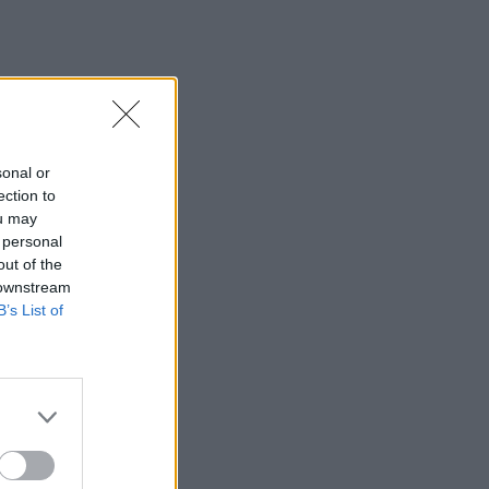
sonal or
ection to
ou may
 personal
out of the
 downstream
B’s List of