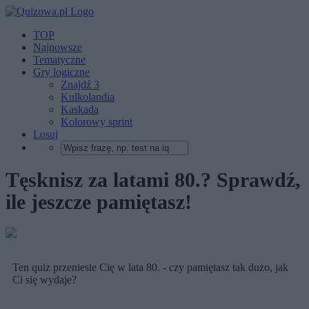
TOP
Najnowsze
Tematyczne
Gry logiczne
Znajdź 3
Kulkolandia
Kaskada
Kolorowy sprint
Losuj
Tęsknisz za latami 80.? Sprawdź,
ile jeszcze pamiętasz!
Ten quiz przeniesie Cię w lata 80. - czy pamiętasz tak dużo, jak
Ci się wydaje?