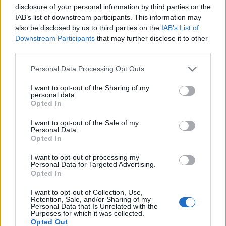
disclosure of your personal information by third parties on the
Historia
·
Retro
IAB’s list of downstream participants. This information may
Polska w latach 90. - pamiętasz to
also be disclosed by us to third parties on the
IAB’s List of
Downstream Participants
that may further disclose it to other
jeszcze?
third parties.
Personal Data Processing Opt Outs
I want to opt-out of the Sharing of my
personal data.
Opted In
Rozrywka
·
Retro
I want to opt-out of the Sale of my
Personal Data.
Jak dobrze pamiętasz bajki z lat 90.?
Opted In
I want to opt-out of processing my
Personal Data for Targeted Advertising.
Opted In
I want to opt-out of Collection, Use,
Retention, Sale, and/or Sharing of my
Personal Data that Is Unrelated with the
Wiedza ogólna
Purposes for which it was collected.
Opted Out