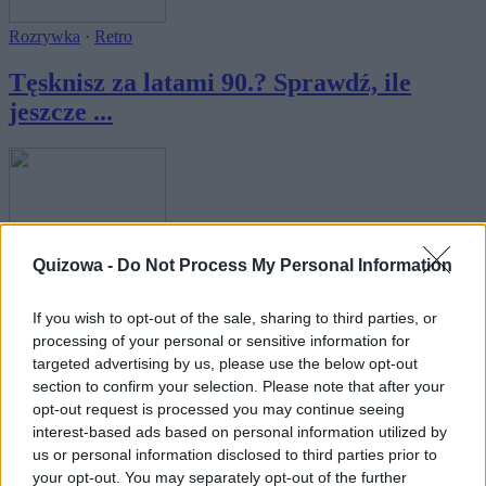
Rozrywka
·
Retro
Tęsknisz za latami 90.? Sprawdź, ile
jeszcze ...
Quizowa -
Do Not Process My Personal Information
Telewizja
Pamiętasz, jak nazywają się te postacie z
If you wish to opt-out of the sale, sharing to third parties, or
baj...
processing of your personal or sensitive information for
targeted advertising by us, please use the below opt-out
section to confirm your selection. Please note that after your
opt-out request is processed you may continue seeing
interest-based ads based on personal information utilized by
us or personal information disclosed to third parties prior to
your opt-out. You may separately opt-out of the further