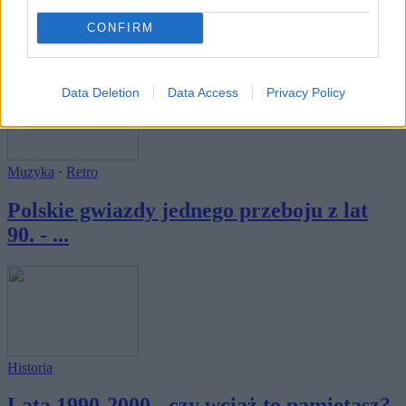
Rozrywka z czasów PRL-u. Czy to jeszcze
CONFIRM
pamię...
Data Deletion
Data Access
Privacy Policy
Muzyka
·
Retro
Polskie gwiazdy jednego przeboju z lat
90. - ...
Historia
Lata 1990-2000 - czy wciąż to pamiętasz?