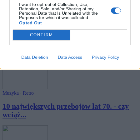
I want to opt-out of Collection, Use,
Retention, Sale, and/or Sharing of my
Personal Data that Is Unrelated with the
Purposes for which it was collected.
Opted Out
Muzyka
·
Retro
CONFIRM
Czy rozpoznasz znane utwory z lat 80. i
90.?
Data Deletion
Data Access
Privacy Policy
Muzyka
·
Retro
10 największych przebojów lat 70. - czy
wciąż...