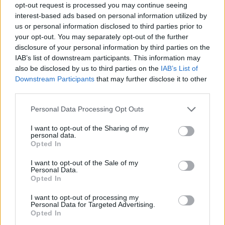
opt-out request is processed you may continue seeing
interest-based ads based on personal information utilized by
us or personal information disclosed to third parties prior to
your opt-out. You may separately opt-out of the further
disclosure of your personal information by third parties on the
IAB’s list of downstream participants. This information may
Historia
·
Retro
also be disclosed by us to third parties on the
IAB’s List of
Downstream Participants
that may further disclose it to other
Czy to wydarzyło się w latach 90.?
third parties.
Personal Data Processing Opt Outs
I want to opt-out of the Sharing of my
personal data.
Opted In
Historia
·
Retro
I want to opt-out of the Sale of my
Personal Data.
Lata 60. XX wieku - sprawdź swoją
Opted In
wiedzę!
I want to opt-out of processing my
Personal Data for Targeted Advertising.
Opted In