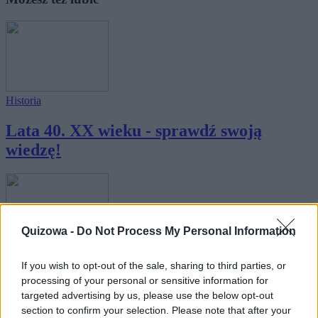
Historia
Lata 40. XX wieku - sprawdź swoją
wiedzę!
Quizowa -
Do Not Process My Personal Information
Historia
·
Retro
If you wish to opt-out of the sale, sharing to third parties, or
Lata 90. XX wieku - sprawdź swoją
processing of your personal or sensitive information for
targeted advertising by us, please use the below opt-out
wiedzę!
section to confirm your selection. Please note that after your