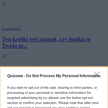
Łamigłówki
Ten krótki test ujawni, czy logika to
Twoja m...
Quizowa -
Do Not Process My Personal Information
Wiedza ogólna
If you wish to opt-out of the sale, sharing to third parties, or
10 pytań sprawdzających Twoją wiedzę
processing of your personal or sensitive information for
ogólną
targeted advertising by us, please use the below opt-out
section to confirm your selection. Please note that after your
opt-out request is processed you may continue seeing