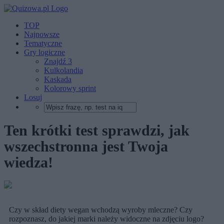
TOP
Najnowsze
Tematyczne
Gry logiczne
Znajdź 3
Kulkolandia
Kaskada
Kolorowy sprint
Losuj
Ten krótki test sprawdzi, jak
wszechstronna jest Twoja
wiedza!
Czy w skład diety wegan wchodzą wyroby mleczne? Czy
rozpoznasz, do jakiej marki należy widoczne na zdjęciu logo?