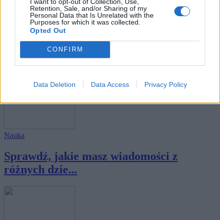
I want to opt-out of Collection, Use,
Retention, Sale, and/or Sharing of my
Personal Data that Is Unrelated with the
Purposes for which it was collected.
Nauka
Opted Out
Uczeń 7 klasy jest z tym na bieżąco, a czy
CONFIRM
Ty...
Data Deletion
Data Access
Privacy Policy
Nauka
Sprawdź, jakie masz wiadomości z
różnych dzie...