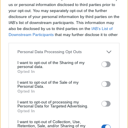
us or personal information disclosed to third parties prior to
your opt-out. You may separately opt-out of the further
Wiedza ogólna
disclosure of your personal information by third parties on the
IAB’s list of downstream participants. This information may
Ten czerwony quiz sprawdzi Twoją
also be disclosed by us to third parties on the
IAB’s List of
wszechstronn...
Downstream Participants
that may further disclose it to other
third parties.
Personal Data Processing Opt Outs
I want to opt-out of the Sharing of my
personal data.
Opted In
Wiedza ogólna
I want to opt-out of the Sale of my
Personal Data.
Test na wszechstronność - komplet
Opted In
zdobywają n...
I want to opt-out of processing my
Personal Data for Targeted Advertising.
Opted In
I want to opt-out of Collection, Use,
Retention, Sale, and/or Sharing of my