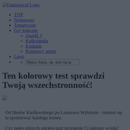
TOP
Najnowsze
Tematyczne
Gry logiczne
Znajdź 3
Kulkolandia
Kaskada
Kolorowy sprint
Losuj
Ten kolorowy test sprawdzi
Twoją wszechstronność!
Od filmów Kieślowskiego po Lazurowe Wybrzeże - możesz się
tu spodziewać każdego koloru.
Czy pełen różnych odcieni quiz przyniesie Ci radosny wynik?