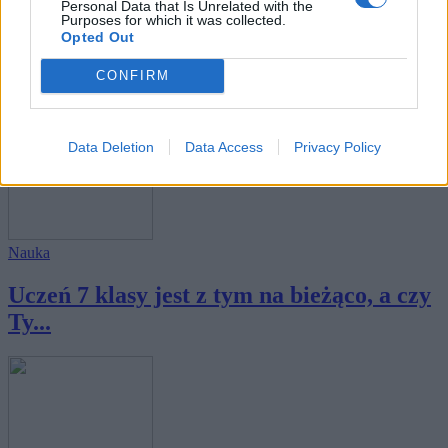
Personal Data that Is Unrelated with the
Purposes for which it was collected.
Wiedza ogólna
Opted Out
Ten krótki test sprawdzi, jak
CONFIRM
wszechstronna j...
Data Deletion
Data Access
Privacy Policy
Nauka
Uczeń 7 klasy jest z tym na bieżąco, a czy
Ty...