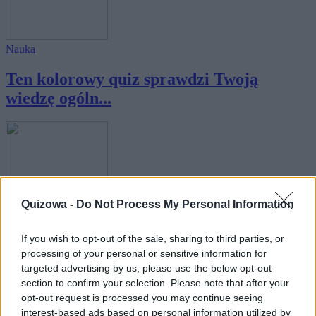
Nauka
Ten kolorowy quiz sprawdzi Twoją
wiedzę ogóln...
Wiedza ogólna
Quizowa -
Do Not Process My Personal Information
Ten kolorowy quiz dogłębnie sprawdzi
If you wish to opt-out of the sale, sharing to third parties, or
Twoją wi...
processing of your personal or sensitive information for
targeted advertising by us, please use the below opt-out
section to confirm your selection. Please note that after your
opt-out request is processed you may continue seeing
interest-based ads based on personal information utilized by