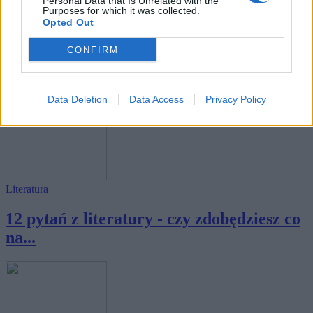
Personal Data that Is Unrelated with the
Purposes for which it was collected.
Opted Out
Wiedza ogólna
CONFIRM
Przeciętna osoba zdobywa 7 punktów, a
geniusz...
Data Deletion
Data Access
Privacy Policy
Literatura
12 pytań z literatury - czy zdobędziesz co
na...