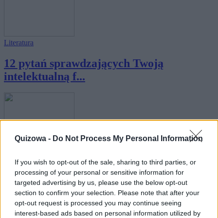
Literatura
12 pytań sprawdzających Twoją
intelektualną f...
Quizowa -
Do Not Process My Personal Information
Nauka
If you wish to opt-out of the sale, sharing to third parties, or
Jesteś intelektualnym mocarzem... czy
processing of your personal or sensitive information for
raczej ...
targeted advertising by us, please use the below opt-out
section to confirm your selection. Please note that after your
opt-out request is processed you may continue seeing
interest-based ads based on personal information utilized by