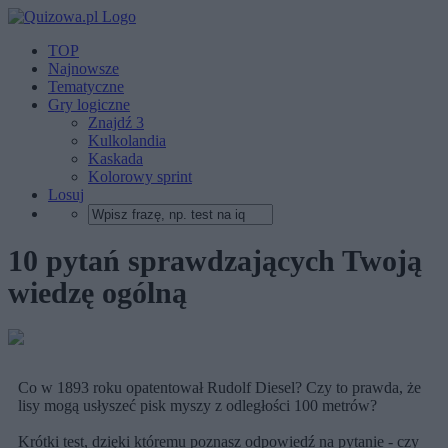
TOP
Najnowsze
Tematyczne
Gry logiczne
Znajdź 3
Kulkolandia
Kaskada
Kolorowy sprint
Losuj
10 pytań sprawdzających Twoją
wiedzę ogólną
Co w 1893 roku opatentował Rudolf Diesel? Czy to prawda, że
lisy mogą usłyszeć pisk myszy z odległości 100 metrów?
Krótki test, dzięki któremu poznasz odpowiedź na pytanie - czy